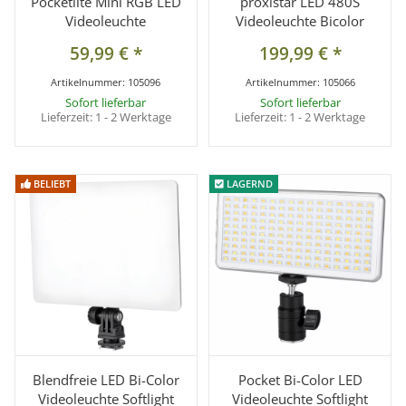
Pocketlite Mini RGB LED
proxistar LED 480S
Videoleuchte
Videoleuchte Bicolor
59,99 €
*
199,99 €
*
Artikelnummer:
105096
Artikelnummer:
105066
Sofort lieferbar
Sofort lieferbar
Lieferzeit:
1 - 2 Werktage
Lieferzeit:
1 - 2 Werktage
BELIEBT
BELIEBT
LAGERND
LAGERND
Blendfreie LED Bi-Color
Pocket Bi-Color LED
Videoleuchte Softlight
Videoleuchte Softlight