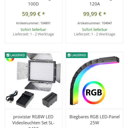
100D
120A
59,99 €
*
99,99 €
*
Artikelnummer:
104891
Artikelnummer:
104947
Sofort lieferbar
Sofort lieferbar
Lieferzeit:
1 - 2 Werktage
Lieferzeit:
1 - 2 Werktage
LAGERND
LAGERND
LAGERND
LAGERND
proxistar RGBW LED
Biegbares RGB LED-Panel
Videoleuchten Set SL-
25W