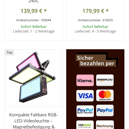
240C
139,99 €
*
179,99 €
*
Artikelnummer:
105044
Artikelnummer:
610025
Sofort lieferbar
Sofort lieferbar
Lieferzeit:
1 - 2 Werktage
Lieferzeit:
4 - 5 Werktage
Top
Top
Kompakte Faltbare RGB-
LED-Videoleuchte –
Magnetbefestigung &