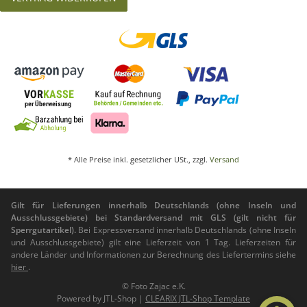
* Alle Preise inkl. gesetzlicher USt., zzgl.
Versand
Gilt für Lieferungen innerhalb Deutschlands (ohne Inseln und
Ausschlussgebiete) bei Standardversand mit GLS (gilt nicht für
Sperrgutartikel).
Bei Expressversand innerhalb Deutschlands (ohne Inseln
und Ausschlussgebiete) gilt eine Lieferzeit von 1 Tag. Lieferzeiten für
andere Länder und Informationen zur Berechnung des Liefertermins siehe
hier
.
© Foto Zajac e.K.
Powered by
JTL-Shop
|
CLEARIX JTL-Shop Template