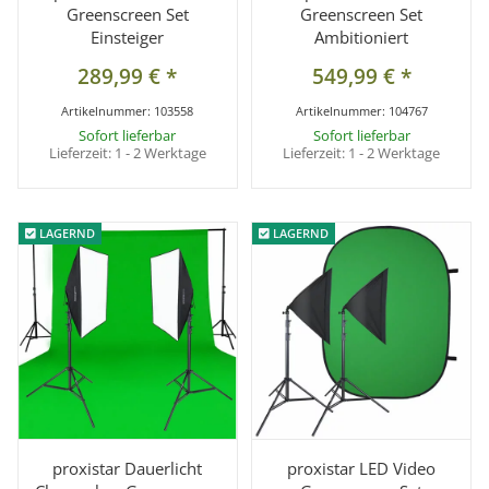
Greenscreen Set
Greenscreen Set
Einsteiger
Ambitioniert
289,99 €
*
549,99 €
*
Artikelnummer:
103558
Artikelnummer:
104767
Sofort lieferbar
Sofort lieferbar
Lieferzeit:
1 - 2 Werktage
Lieferzeit:
1 - 2 Werktage
LAGERND
LAGERND
LAGERND
LAGERND
proxistar Dauerlicht
proxistar LED Video