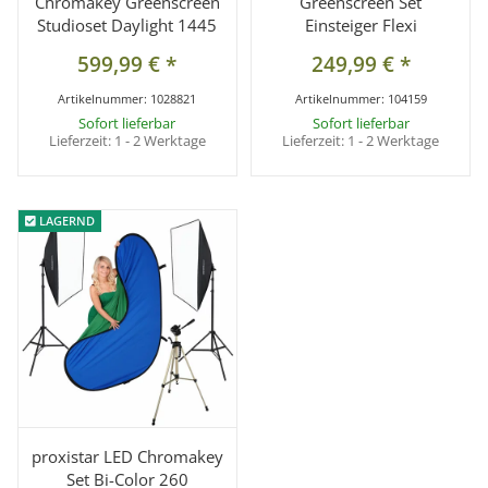
Chromakey Greenscreen
Greenscreen Set
Studioset Daylight 1445
Einsteiger Flexi
599,99 €
*
249,99 €
*
Artikelnummer:
1028821
Artikelnummer:
104159
Sofort lieferbar
Sofort lieferbar
Lieferzeit:
1 - 2 Werktage
Lieferzeit:
1 - 2 Werktage
LAGERND
LAGERND
proxistar LED Chromakey
Set Bi-Color 260