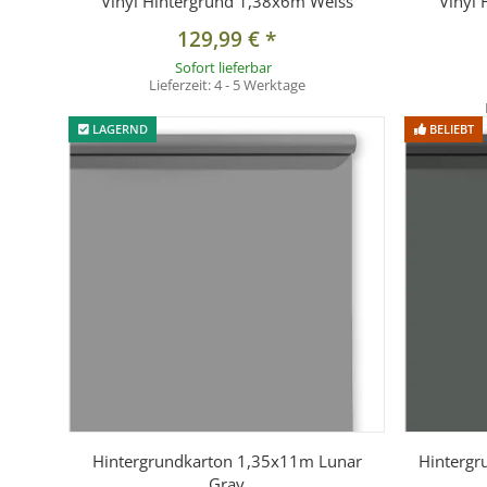
Vinyl Hintergrund 1,38x6m Weiss
Vinyl
129,99 €
*
Sofort lieferbar
Lieferzeit:
4 - 5 Werktage
LAGERND
BELIEBT
Hintergrundkarton 1,35x11m Lunar
Hintergr
Gray