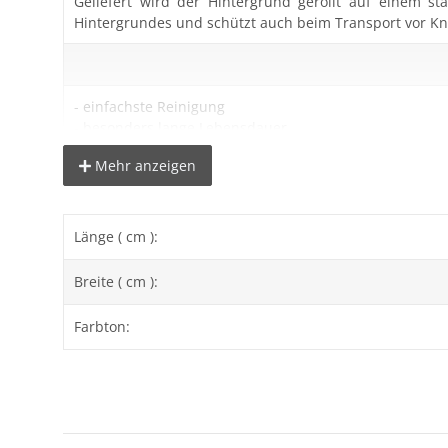
Geliefert wird der Hintergrund gerollt auf einem 
Hintergrundes und schützt auch beim Transport vor Kni
- einfachste Reinigung
- besonders lange Lebensdauer
- knitter- und faltenfrei
Mehr anzeigen
- besonders schwere Qualität mit 310g/m²
- Gesamtgewicht ca. 5kg
- Kern, ca. Ø 49mm (innen)
Länge ( cm ):
Breite ( cm ):
Lieferumfang:
Farbton:
1x Vinylhintergrund Grau 1,38x6 Meter