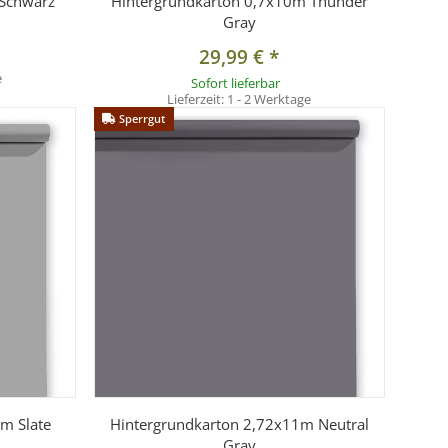
 Schwarz
Hintergrundkarton 0,7x10m Thunder
Gray
29,99 €
*
e
Sofort lieferbar
Lieferzeit:
1 - 2 Werktage
Sperrgut
m Slate
Hintergrundkarton 2,72x11m Neutral
Gray