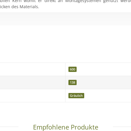
stabilen Kern womit er direkt an Montagesystemen genutzt we
cken des Materials.
600
138
Gräulich
Empfohlene Produkte