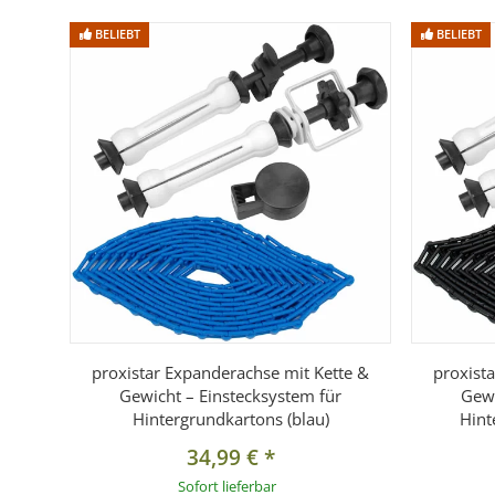
BELIEBT
BELIEBT
proxistar Expanderachse mit Kette &
proxist
Gewicht – Einstecksystem für
Gewi
Hintergrundkartons (blau)
Hint
34,99 €
*
Sofort lieferbar