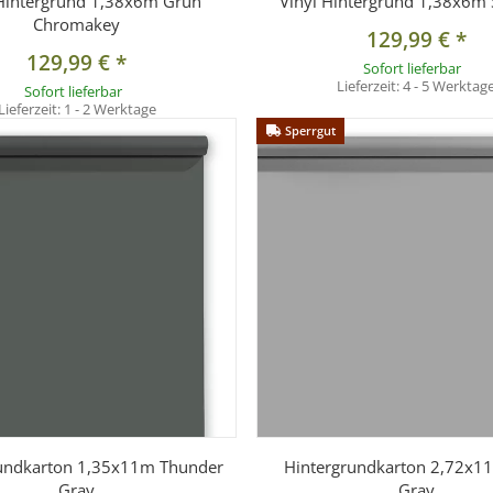
 Hintergrund 1,38x6m Grün
Vinyl Hintergrund 1,38x6m
Chromakey
129,99 €
*
129,99 €
*
Sofort lieferbar
Lieferzeit:
4 - 5 Werktag
Sofort lieferbar
Lieferzeit:
1 - 2 Werktage
Sperrgut
undkarton 1,35x11m Thunder
Hintergrundkarton 2,72x11
Gray
Gray