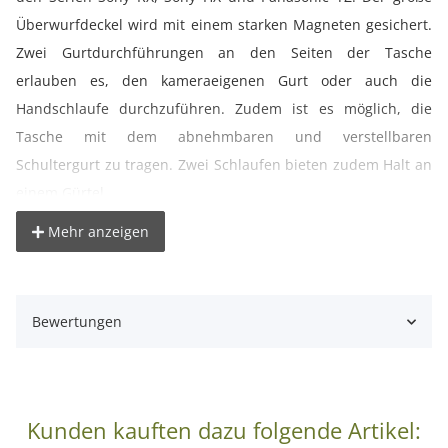
Überwurfdeckel wird mit einem starken Magneten gesichert.
Zwei Gurtdurchführungen an den Seiten der Tasche
erlauben es, den kameraeigenen Gurt oder auch die
Handschlaufe durchzuführen. Zudem ist es möglich, die
Tasche mit dem abnehmbaren und verstellbaren
Schultergurt zu tragen. Zwei Schlaufen bieten zudem Halt an
einem Gürtel.
Mehr anzeigen
Abmessungen innen (BxHxT): 12x8x5,5cm, Gewicht: 60g (ohne
Gurt).
Bewertungen
Lieferumfang:
1x kalahari Fototasche Gobabis K-9, canvas-schwarz
Kunden kauften dazu folgende Artikel: