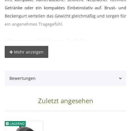
Getränke oder ein kompaktes Einbeinstativ auf. Brust- und
Beckengurt verteilen das Gewicht gleichmäßig und sorgen für
ein angenehmes Tragegefühl.
° Abmessungen (BxHxT) innen: 25x48x20cm
° Gewicht: 720g
Mehr anzeigen
Lieferumfang:
1x kalahari Wanderrucksack Free S-29
Bewertungen
Zuletzt angesehen
LAGERND