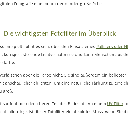
gitalen Fotografie eine mehr oder minder große Rolle.
Die wichtigsten Fotofilter im Überblick
o mitspielt, lohnt es sich, über den Einsatz eines
Polfilters oder N
korrigiert störende Lichtverhältnisse und kann Menschen aus dem M
lsfarbe.
erfälschen aber die Farbe nicht. Sie sind außerdem ein beliebter F
it anschaulicher ablichten. Um eine natürliche Färbung zu erreiche
zu groß.
aftsaufnahmen den oberen Teil des Bildes ab. An einem
UV-Filter
od
cht, allerdings ist dieser Fotofilter ein absolutes Muss, wenn Sie d