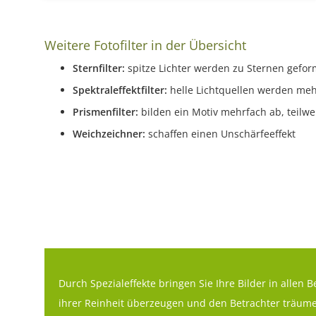
Weitere Fotofilter in der Übersicht
Sternfilter:
spitze Lichter werden zu Sternen gefor
Spektraleffektfilter:
helle Lichtquellen werden meh
Prismenfilter:
bilden ein Motiv mehrfach ab, teilwe
Weichzeichner:
schaffen einen Unschärfeeffekt
Durch Spezialeffekte bringen Sie Ihre Bilder in allen 
ihrer Reinheit überzeugen und den Betrachter träume