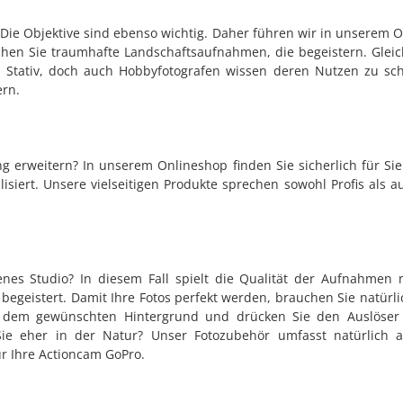
. Die Objektive sind ebenso wichtig. Daher führen wir in unserem 
n Sie traumhafte Landschaftsaufnahmen, die begeistern. Gleichfa
ein Stativ, doch auch Hobbyfotografen wissen deren Nutzen zu sc
ern.
 erweitern? In unserem Onlineshop finden Sie sicherlich für Sie
siert. Unsere vielseitigen Produkte sprechen sowohl Profis als 
es Studio? In diesem Fall spielt die Qualität der Aufnahmen n
z begeistert. Damit Ihre Fotos perfekt werden, brauchen Sie natür
vor dem gewünschten Hintergrund und drücken Sie den Auslöser
 Sie eher in der Natur? Unser Fotozubehör umfasst natürlich 
r Ihre Actioncam GoPro.