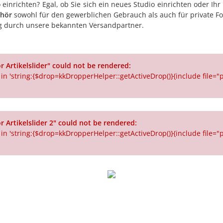
 einrichten? Egal, ob Sie sich ein neues Studio einrichten oder 
ehör
sowohl für den gewerblichen Gebrauch als auch für private Fo
ung durch unsere bekannten Versandpartner.
 Artikelslider" could not be rendered:
 in 'string:{$drop=kkDropperHelper::getActiveDrop()}{include file="p
 Artikelslider 2" could not be rendered:
 in 'string:{$drop=kkDropperHelper::getActiveDrop()}{include file="p