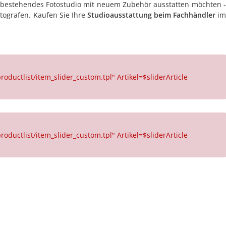
Ihr bestehendes Fotostudio mit neuem Zubehör ausstatten möchten -
tografen. Kaufen Sie Ihre
Studioausstattung beim Fachhändler
i
roductlist/item_slider_custom.tpl" Artikel=$sliderArticle
roductlist/item_slider_custom.tpl" Artikel=$sliderArticle