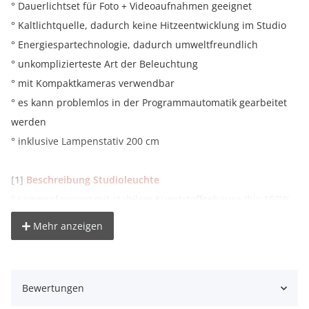
° Dauerlichtset für Foto + Videoaufnahmen geeignet
° Kaltlichtquelle, dadurch keine Hitzeentwicklung im Studio
° Energiespartechnologie, dadurch umweltfreundlich
° unkomplizierteste Art der Beleuchtung
° mit Kompaktkameras verwendbar
° es kann problemlos in der Programmautomatik gearbeitet
werden
° inklusive Lampenstativ 200 cm
[1]
Beschreibung Studioleuchte
° Lampenfassung mit stabilem Kunststoffgehäuse (bis 150W
möglich)
Mehr anzeigen
° Ein- und Ausschalter am Gehäuse , 360 Grad drehbarer und
180 Grad schwenkbarer Sockel
° Universal-Spigot-Aufnahme (bis 5/8" Spigot)
Bewertungen
° integrierte Schirmhalterung (nutzbar bei abgenommen