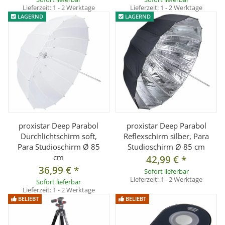
nach Wahl
Lieferzeit:
1 - 2 Werktage
Lieferzeit:
1 - 2 Werktage
LAGERND
LAGERND
Lieferumfang:
1x E27 Lampenhalterung mit Stromkabel
1x Alu Reflektor
1x Leuchtmittel wie ausgewählt
1x Lampenstativ 200cm
proxistar Deep Parabol
proxistar Deep Parabol
Durchlichtschirm soft,
Reflexschirm silber, Para
Para Studioschirm Ø 85
Studioschirm Ø 85 cm
cm
42,99 €
*
36,99 €
*
Sofort lieferbar
Lieferzeit:
1 - 2 Werktage
Sofort lieferbar
Lieferzeit:
1 - 2 Werktage
BELIEBT
BELIEBT