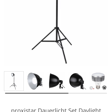
proxistar Dauerlicht Set Daylight