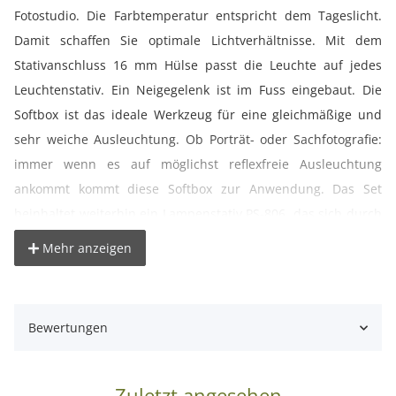
Fotostudio. Die Farbtemperatur entspricht dem Tageslicht.
Damit schaffen Sie optimale Lichtverhältnisse. Mit dem
Stativanschluss 16 mm Hülse passt die Leuchte auf jedes
Leuchtenstativ. Ein Neigegelenk ist im Fuss eingebaut. Die
Softbox ist das ideale Werkzeug für eine gleichmäßige und
sehr weiche Ausleuchtung. Ob Porträt- oder Sachfotografie:
immer wenn es auf möglichst reflexfreie Ausleuchtung
ankommt kommt diese Softbox zur Anwendung. Das Set
beinhaltet weiterhin ein Lampenstativ PS-806, das sich durch
sein hervorragendes Preis-Leistungs-Verhältnis auszeichnet.
Mehr anzeigen
Die maximale Stativhöhe beträgt 256cm.
° Dauerlichtleuchte geeignet für Einsteiger und Profis
Bewertungen
° Energiespartechnologie
° Jeweils zwei Sockel können separat ein- und ausgeschaltet
werden
Zuletzt angesehen