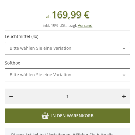
169,99 €
ab
inkl. 19% USt. , zzgl.
Versand
Leuchtmittel (4x)
Bitte wählen Sie eine Variation.
Softbox
Bitte wählen Sie eine Variation.
IN DEN WARENKORB
x
Dieser Artikel hat Variationen. Wählen Sie bitte die