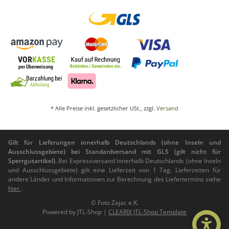
* Alle Preise inkl. gesetzlicher USt., zzgl.
Versand
Gilt für Lieferungen innerhalb Deutschlands (ohne Inseln und
Ausschlussgebiete) bei Standardversand mit GLS (gilt nicht für
Sperrgutartikel).
Bei Expressversand innerhalb Deutschlands (ohne Inseln
und Ausschlussgebiete) gilt eine Lieferzeit von 1 Tag. Lieferzeiten für
andere Länder und Informationen zur Berechnung des Liefertermins siehe
hier
.
© Foto Zajac e.K.
Powered by
JTL-Shop
|
CLEARIX JTL-Shop Template