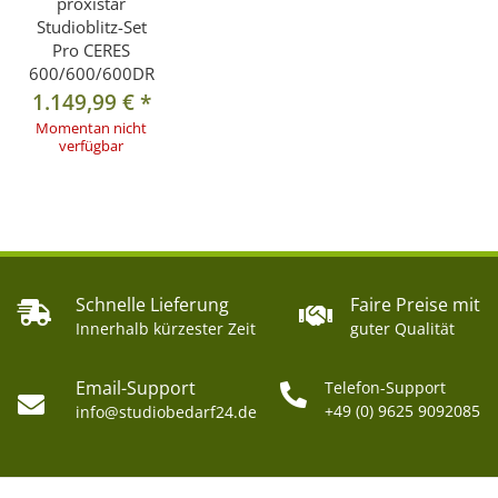
proxistar
Überspannungsschutz
Ja
Studioblitz-Set
Überhitzungsschutz
Ja
Pro CERES
600/600/600DR
Überlastungsschutz
Ja
1.149,99 €
*
"Ready Light" & Akustisches
Bereitschaftsanzeige
Momentan nicht
Signal & Einstelllicht
verfügbar
Spannung Synchronbuchse
6V
Betriebsspannung
AC 220-240V 50Hz
Fotozelle, Synchrokabel,
Auslöseart
Testknopf
Schnelle Lieferung
Faire Preise mit
Stativanschluss
5/8"
Innerhalb kürzester Zeit
guter Qualität
Gewicht
3kg
Schutzkappe, Reflektor,
Email-Support
Telefon-Support
Netzkabel,
+49 (0) 9625 9092085
info@studiobedarf24.de
Zubehör in Lieferumfang
Synchrokabel, Einstelllicht,
Anleitung