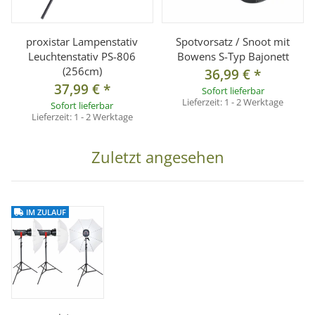
° integrierter Schirmhalter
°
Blitzröhre steckbar zum einfachen Auswechseln
proxistar Lampenstativ
Spotvorsatz / Snoot mit
Leuchtenstativ PS-806
Bowens S-Typ Bajonett
Technische Daten:
Studioblitz PS-600DR
(256cm)
36,99 €
*
37,99 €
*
Sofort lieferbar
Blitzleistung
600Ws
Lieferzeit:
1 - 2 Werktage
Sofort lieferbar
Leitzahl (1m/ISO 100)
78
Lieferzeit:
1 - 2 Werktage
Wiederauflade Zeit
0,5-4s
Zuletzt angesehen
Blitzdauer
1/1500 ~ 1/800
Leistungseinstellung
1,0 (1/32) - 6,0 (1/1 )
Einstelllicht
150W
IM ZULAUF
Farbtemperatur
5600K
"plug- in", vom Benutzer
Blitzröhre
wechselbar
Remote Empfänger
Ja / 2,4 Ghz
Kühlventilator
Ja