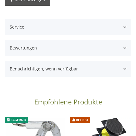
stufenlos und proportional regelbar. Der Blitz kann z.B. durch
die eingebaute Fotozelle, dem beiliegenden Synchronkabel,
einem optionalen Funkauslöser Set oder über die optional
Service
erhältliche Funkfernbedienung(Artnr. 104005) mit der die
komplette Steuerung des Blitzes möglich ist ausgelöst
werden. Das Akustiksignal und die Fotozelle können
Bewertungen
deaktiviert werden. Die im Set enthaltenen Studioschirme
84cm sind die idealen Lichtformer für gleichmäßiges und
Benachrichtigen, wenn verfügbar
diffuses Licht. Das Studioset beinhaltet weiterhin drei
Lampenstative PS-806, die sich durch ihr hervorragendes
Preis-Leistungs-Verhältnis auszeichnen. Die maximale
Stativhöhe beträgt 256 cm. Die Durchlichtschirme verleihen
Empfohlene Produkte
Ihrem Motiv eine gleichmäßige und weiche Ausleuchtung.
LAGERND
BELIEBT
Tipp: Bestellen Sie gleich die optional erhältliche
Fernbedienung mit! Sämtliche Blitzeinstellungen lassen sich