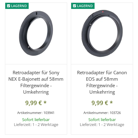
LAGERND
LAGERND
LAGERND
LAGERND
Retroadapter für Sony
Retroadapter für Canon
NEX E-Bajonett auf 58mm
EOS auf 58mm
Filtergewinde -
Filtergewinde -
Umkehrring
Umkehrring
9,99 €
*
9,99 €
*
Artikelnummer:
103941
Artikelnummer:
103726
Sofort lieferbar
Sofort lieferbar
Lieferzeit:
1 - 2 Werktage
Lieferzeit:
1 - 2 Werktage