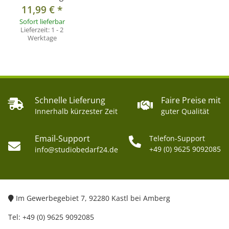
11,99 €
*
Sofort lieferbar
Lieferzeit:
1 - 2
Werktage
Schnelle Lieferung
Faire Preise mit
Innerhalb kürzester Zeit
guter Qualität
Email-Support
Telefon-Support
+49 (0) 9625 9092085
info@studiobedarf24.de
Im Gewerbegebiet 7, 92280 Kastl bei Amberg
Tel: +49 (0) 9625 9092085