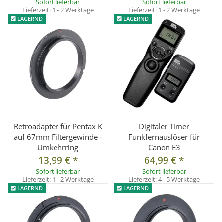
Kamerabajonett: Pentax K/PK
Sofort lieferbar
Sofort lieferbar
Lieferzeit:
1 - 2 Werktage
Lieferzeit:
1 - 2 Werktage
Filterdurchmesser: 58mm
LAGERND
LAGERND
Material: Aluminium
Abbildunsgmaßstab: abhängig vom verwendeten Objektiv
Lieferumfang:
1x Retroadapter/Umkehrring mit einem Filtergewinde 58 mm
Retroadapter für Pentax K
Digitaler Timer
auf 67mm Filtergewinde -
Funkfernauslöser für
Umkehrring
Canon E3
13,99 €
*
64,99 €
*
Sofort lieferbar
Sofort lieferbar
Lieferzeit:
1 - 2 Werktage
Lieferzeit:
4 - 5 Werktage
LAGERND
LAGERND