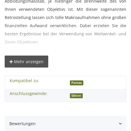
Abbildungsmaßstab, je niedriger die Brennweite des von
Ihnen verwendeten Objektivs ist. Mit dieser sogenannten
Retrostellung lassen sich tolle Makroaufnahmen ohne großen
finanziellen Aufwand verwirklichen. Dabei erzielen Sie die
besten Ergebnisse bei der Verwendung von Weitwinkel- und
Zoom-Objektiven.
Schärfe und Blendenöffnung werden von Hand am Objektiv
Mehr anzeigen
einstellt, die geeignete Belichtungszeit lässt sich entweder
manuell an der Kamera wählen(M) oder sie wird von der
Kompatibel zu:
Zeitautomatik berechnet (AV). Durch die geringe Stärke des
Pentax
Adapters ist nur eine sehr kleiner Abstand zwischen Objektiv
Anschlussgewinde:
58mm
und Kamera, wodurch Sie keinerlei Einbußen bei der Qualität
Ihrer Bilder haben.
Bewertungen
° Günstige Alternative zu teuren Makro-Objektiven