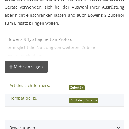
Geräte verwenden, sich bei der Auswahl Ihrer Ausrüstung
aber nicht einschränken lassen und auch Bowens S Zubehör
zum Einsatz bringen wollen.
° Bowens S Typ Bajonett an Profoto
° ermöglicht die Nutzung von weiterem Zubehör
° Einfache Montage
° Gewicht: ca. 200g
Mehr anzeigen
° Farbe: schwarz/silber
Art des Lichtformers:
Lieferumfang:
Zubehör
1x Bowens S-Typ Bajonett an Profoto
Kompatibel zu:
Profoto
Bowens
Bewertungen