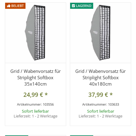
BELIEBT
BELIEBT
LAGERND
LAGERND
Grid / Wabenvorsatz für
Grid / Wabenvorsatz für
Striplight Softbox
Striplight Softbox
35x140cm
40x180cm
24,99 €
*
37,99 €
*
Artikelnummer:
103556
Artikelnummer:
103633
Sofort lieferbar
Sofort lieferbar
Lieferzeit:
1 - 2 Werktage
Lieferzeit:
1 - 2 Werktage