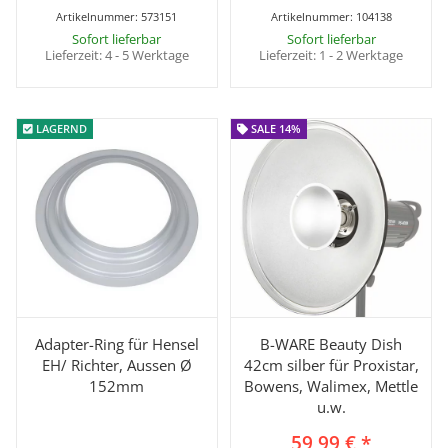
Artikelnummer:
573151
Artikelnummer:
104138
Sofort lieferbar
Sofort lieferbar
Lieferzeit:
4 - 5 Werktage
Lieferzeit:
1 - 2 Werktage
LAGERND
LAGERND
SALE 14%
SALE 14%
Adapter-Ring für Hensel
B-WARE Beauty Dish
EH/ Richter, Aussen Ø
42cm silber für Proxistar,
152mm
Bowens, Walimex, Mettle
u.w.
59,99 €
*