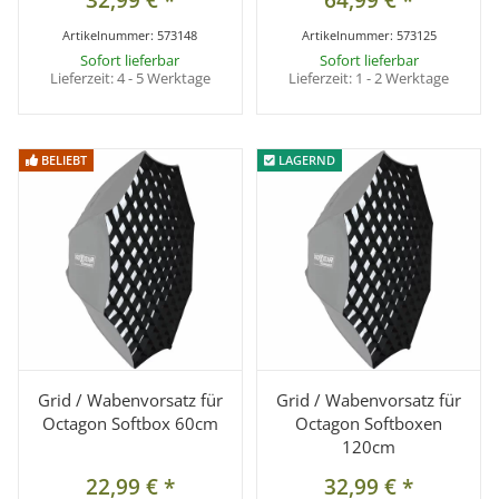
Artikelnummer:
573148
Artikelnummer:
573125
Sofort lieferbar
Sofort lieferbar
Lieferzeit:
4 - 5 Werktage
Lieferzeit:
1 - 2 Werktage
BELIEBT
BELIEBT
LAGERND
LAGERND
Grid / Wabenvorsatz für
Grid / Wabenvorsatz für
Octagon Softbox 60cm
Octagon Softboxen
120cm
22,99 €
*
32,99 €
*