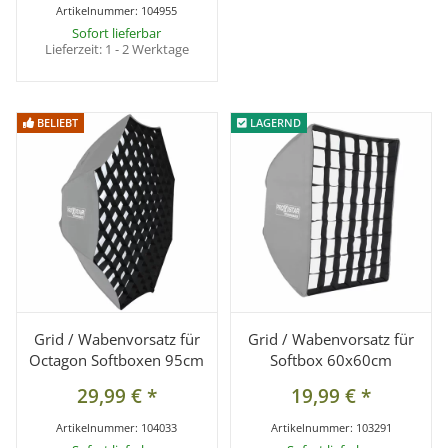
Artikelnummer:
104955
Sofort lieferbar
Lieferzeit:
1 - 2 Werktage
BELIEBT
BELIEBT
LAGERND
LAGERND
Grid / Wabenvorsatz für
Grid / Wabenvorsatz für
Octagon Softboxen 95cm
Softbox 60x60cm
29,99 €
*
19,99 €
*
Artikelnummer:
104033
Artikelnummer:
103291