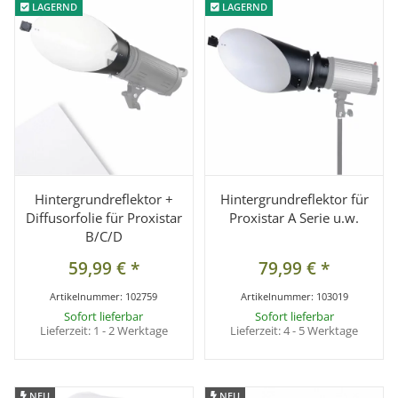
LAGERND
LAGERND
LAGERND
LAGERND
Hintergrundreflektor +
Hintergrundreflektor für
Diffusorfolie für Proxistar
Proxistar A Serie u.w.
B/C/D
59,99 €
*
79,99 €
*
Artikelnummer:
102759
Artikelnummer:
103019
Sofort lieferbar
Sofort lieferbar
Lieferzeit:
1 - 2 Werktage
Lieferzeit:
4 - 5 Werktage
NEU
NEU
NEU
NEU