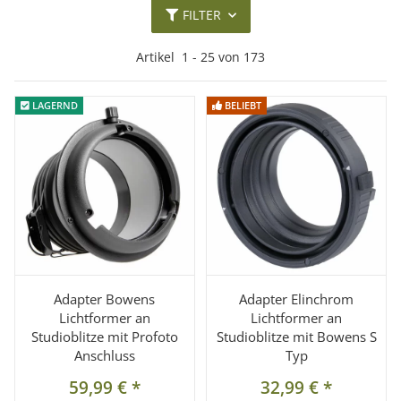
FILTER
Artikel
1
-
25
von
173
LAGERND
LAGERND
BELIEBT
BELIEBT
Adapter Bowens
Adapter Elinchrom
Lichtformer an
Lichtformer an
Studioblitze mit Profoto
Studioblitze mit Bowens S
Anschluss
Typ
59,99 €
*
32,99 €
*