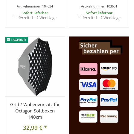
Artikelnummer:
104034
Artikelnummer:
103631
Sofort lieferbar
Sofort lieferbar
Lieferzeit:
1 - 2 Werktage
Lieferzeit:
1 - 2 Werktage
LAGERND
LAGERND
Grid / Wabenvorsatz für
Octagon Softboxen
140cm
32,99 €
*