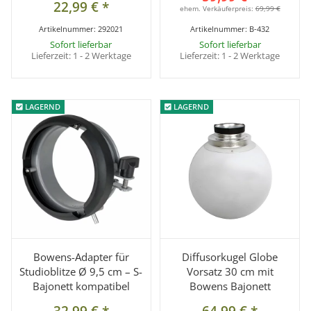
22,99 €
*
ehem. Verkäuferpreis:
69,99 €
Artikelnummer:
292021
Artikelnummer:
B-432
Sofort lieferbar
Sofort lieferbar
Lieferzeit:
1 - 2 Werktage
Lieferzeit:
1 - 2 Werktage
LAGERND
LAGERND
LAGERND
LAGERND
Bowens-Adapter für
Diffusorkugel Globe
Studioblitze Ø 9,5 cm – S-
Vorsatz 30 cm mit
Bajonett kompatibel
Bowens Bajonett
32,99 €
*
64,99 €
*