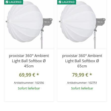
LAGERND
LAGERND
LAGERND
LAGERND
proxistar 360° Ambient
proxistar 360° Ambient
Light Ball Softbox Ø
Light Ball Softbox Ø
45cm
65cm
69,99 €
*
79,99 €
*
Artikelnummer:
102556
Artikelnummer:
102751
Sofort lieferbar
Sofort lieferbar