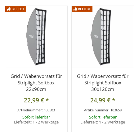
BELIEBT
BELIEBT
BELIEBT
BELIEBT
Grid / Wabenvorsatz für
Grid / Wabenvorsatz für
Striplight Softbox
Striplight Softbox
22x90cm
30x120cm
22,99 €
*
24,99 €
*
Artikelnummer:
103503
Artikelnummer:
103658
Sofort lieferbar
Sofort lieferbar
Lieferzeit:
1 - 2 Werktage
Lieferzeit:
1 - 2 Werktage