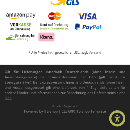
* Alle Preise inkl. gesetzlicher USt., zzgl.
Versand
Gilt für Lieferungen innerhalb Deutschlands (ohne Inseln und
Ausschlussgebiete) bei Standardversand mit GLS (gilt nicht für
Sperrgutartikel).
Bei Expressversand innerhalb Deutschlands (ohne Inseln
und Ausschlussgebiete) gilt eine Lieferzeit von 1 Tag. Lieferzeiten für
andere Länder und Informationen zur Berechnung des Liefertermins siehe
hier
.
© Foto Zajac e.K.
Powered by
JTL-Shop
|
CLEARIX JTL-Shop Template