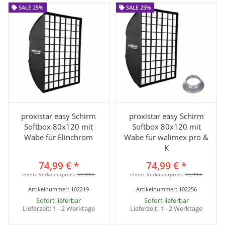
SALE 25%
SALE 25%
SALE 25%
SALE 25%
proxistar easy Schirm
proxistar easy Schirm
Softbox 80x120 mit
Softbox 80x120 mit
Wabe für Elinchrom
Wabe für walimex pro &
K
74,99 €
*
74,99 €
*
ehem. Verkäuferpreis:
99,99 €
ehem. Verkäuferpreis:
99,99 €
Artikelnummer:
102219
Artikelnummer:
102256
Sofort lieferbar
Sofort lieferbar
Lieferzeit:
1 - 2 Werktage
Lieferzeit:
1 - 2 Werktage