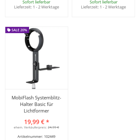
Sofort lieferbar
Sofort lieferbar
Lieferzeit:
1 - 2 Werktage
Lieferzeit:
1 - 2 Werktage
SALE 20%
SALE 20%
MobiFlash Systemblitz-
Halter Basic für
Lichtformer
19,99 €
*
ehem. Verkäuferpreis:
24,99 €
Artikelnummer:
102449