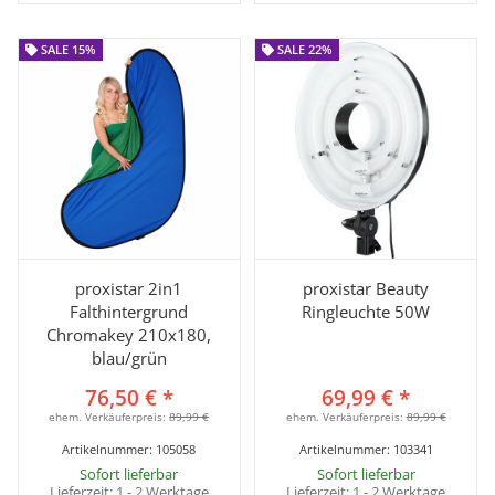
SALE 15%
SALE 15%
SALE 22%
SALE 22%
proxistar 2in1
proxistar Beauty
Falthintergrund
Ringleuchte 50W
Chromakey 210x180,
blau/grün
76,50 €
*
69,99 €
*
ehem. Verkäuferpreis:
89,99 €
ehem. Verkäuferpreis:
89,99 €
Artikelnummer:
105058
Artikelnummer:
103341
Sofort lieferbar
Sofort lieferbar
Lieferzeit:
1 - 2 Werktage
Lieferzeit:
1 - 2 Werktage