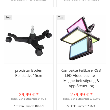
Top
Top
Top
Top
proxistar Boden
Kompakte Faltbare RGB-
Rollstativ, 15cm
LED-Videoleuchte –
Magnetbefestigung &
App-Steuerung
29,99 €
*
279,99 €
*
ehem. Verkäuferpreis:
34,99 €
ehem. Verkäuferpreis:
339,99 €
Artikelnummer:
102769
Artikelnummer:
290738