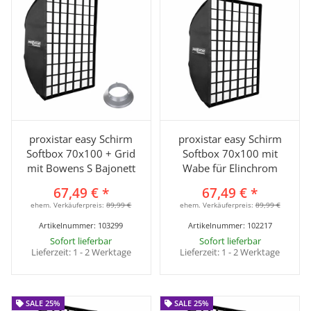
proxistar easy Schirm
proxistar easy Schirm
Softbox 70x100 + Grid
Softbox 70x100 mit
mit Bowens S Bajonett
Wabe für Elinchrom
67,49 €
*
67,49 €
*
ehem. Verkäuferpreis:
89,99 €
ehem. Verkäuferpreis:
89,99 €
Artikelnummer:
103299
Artikelnummer:
102217
Sofort lieferbar
Sofort lieferbar
Lieferzeit:
1 - 2 Werktage
Lieferzeit:
1 - 2 Werktage
SALE 25%
SALE 25%
SALE 25%
SALE 25%