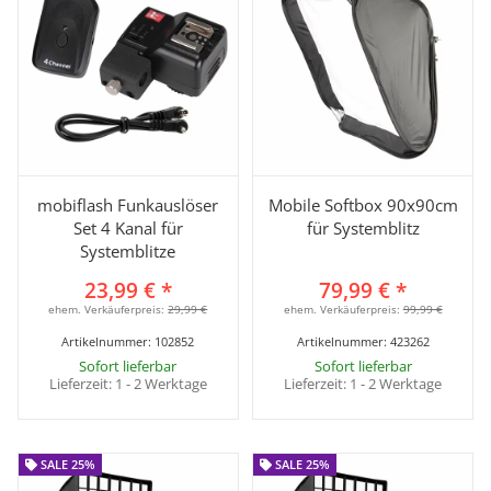
mobiflash Funkauslöser
Mobile Softbox 90x90cm
Set 4 Kanal für
für Systemblitz
Systemblitze
23,99 €
*
79,99 €
*
ehem. Verkäuferpreis:
29,99 €
ehem. Verkäuferpreis:
99,99 €
Artikelnummer:
102852
Artikelnummer:
423262
Sofort lieferbar
Sofort lieferbar
Lieferzeit:
1 - 2 Werktage
Lieferzeit:
1 - 2 Werktage
SALE 25%
SALE 25%
SALE 25%
SALE 25%