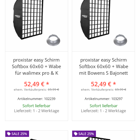
proxistar easy Schirm
proxistar easy Schirm
Softbox 60x60 + Wabe
Softbox 60x60 + Wabe
für walimex pro & K
mit Bowens S Bajonett
52,49 €
*
52,49 €
*
ehem. Verkäuferpreis:
69,99 €
ehem. Verkäuferpreis:
69,99 €
Artikelnummer:
102239
Artikelnummer:
103297
Sofort lieferbar
Sofort lieferbar
Lieferzeit:
1 - 2 Werktage
Lieferzeit:
1 - 2 Werktage
SALE 25%
SALE 25%
SALE 25%
SALE 25%