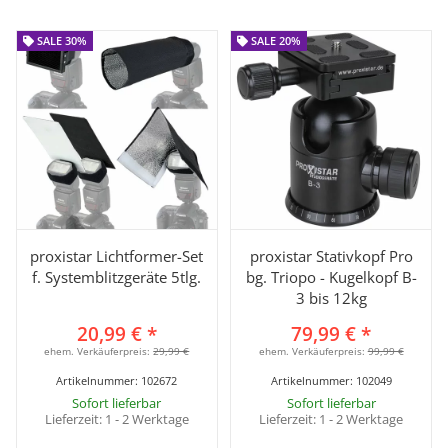
SALE 30%
SALE 30%
SALE 20%
SALE 20%
proxistar Lichtformer-Set
proxistar Stativkopf Pro
f. Systemblitzgeräte 5tlg.
bg. Triopo - Kugelkopf B-
3 bis 12kg
20,99 €
*
79,99 €
*
ehem. Verkäuferpreis:
29,99 €
ehem. Verkäuferpreis:
99,99 €
Artikelnummer:
102672
Artikelnummer:
102049
Sofort lieferbar
Sofort lieferbar
Lieferzeit:
1 - 2 Werktage
Lieferzeit:
1 - 2 Werktage