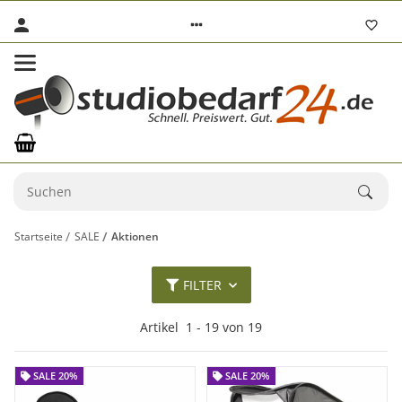
Startseite
SALE
Aktionen
FILTER
Artikel
1
-
19
von
19
SALE 20%
SALE 20%
SALE 20%
SALE 20%