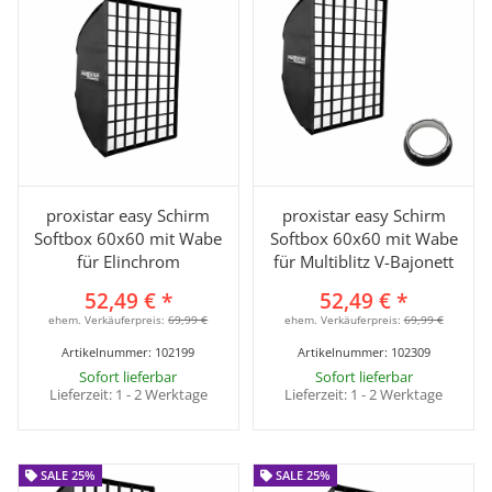
proxistar easy Schirm
proxistar easy Schirm
Softbox 60x60 mit Wabe
Softbox 60x60 mit Wabe
für Elinchrom
für Multiblitz V-Bajonett
52,49 €
*
52,49 €
*
ehem. Verkäuferpreis:
69,99 €
ehem. Verkäuferpreis:
69,99 €
Artikelnummer:
102199
Artikelnummer:
102309
Sofort lieferbar
Sofort lieferbar
Lieferzeit:
1 - 2 Werktage
Lieferzeit:
1 - 2 Werktage
SALE 25%
SALE 25%
SALE 25%
SALE 25%