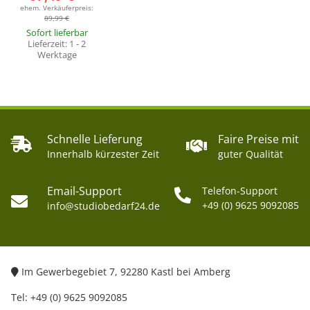
ehem. Verkäuferpreis:
89,99 €
Sofort lieferbar
Lieferzeit:
1 - 2
Werktage
Schnelle Lieferung
Faire Preise mit
Innerhalb kürzester Zeit
guter Qualität
Email-Support
Telefon-Support
+49 (0) 9625 9092085
info@studiobedarf24.de
Im Gewerbegebiet 7, 92280 Kastl bei Amberg
Tel: +49 (0) 9625 9092085