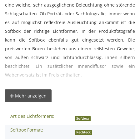
eine weiche, sehr ausgeglichene Beleuchtung ohne störende
Schlagschatten. Ob Porträt- oder Sachfotografie, immer wenn
es auf möglichst reflexfreie Ausleuchtung ankommt ist die
Softbox der richtige Lichtformer. In der Produktfotografie
kann die Softbox ebenfalls gut eingesetzt werden. Die
preiswerten Boxen bestehen aus einem reißfesten Gewebe,
von außen schwarz und lichtundurchlässig, innen silbern
beschichtet. Ein zusätzlicher Innendiffusor sowie ein
Wabenvorsatz ist im Preis enthalten.
Der Clou bei dieser Softbox ist, dass sie ähnlich wie ein
Mehr anzeigen
Studioschirm funktioniert und so ganz einfach in
sekundenschnelle auf- und abgebaut werden kann. Hierbei
Art des Lichtformers:
entfällt umständliches Einstecken und Spannen von Stangen
Softbox
wie es bei herkömmlichen Softboxen der Fall ist.
Softbox Format:
Rechteck