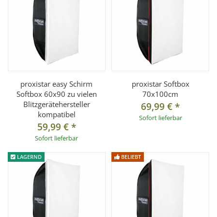
- Aurora Fusion/Genesis
- für alle Blitzgeräte mit Bowens kompatiblen Anschluss
Lieferumfang:
1x Easy Schirm Softbox 70x100cm, Innen- und Außendiffusor,
Softboxadapter für Walimex pro & K, Tasche
proxistar easy Schirm
proxistar Softbox
1x Wabenvorsatz
Softbox 60x90 zu vielen
70x100cm
Blitzgerätehersteller
69,99 €
*
kompatibel
Sofort lieferbar
59,99 €
*
Sofort lieferbar
LAGERND
BELIEBT