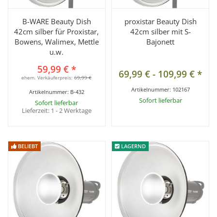
B-WARE Beauty Dish
proxistar Beauty Dish
42cm silber für Proxistar,
42cm silber mit S-
Bowens, Walimex, Mettle
Bajonett
u.w.
59,99 €
*
69,99 €
-
109,99 €
*
ehem. Verkäuferpreis:
69,99 €
Artikelnummer:
102167
Artikelnummer:
B-432
Sofort lieferbar
Sofort lieferbar
Lieferzeit:
1 - 2 Werktage
BELIEBT
BELIEBT
LAGERND
LAGERND