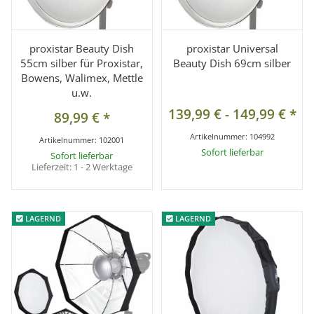
proxistar Beauty Dish
proxistar Universal
55cm silber für Proxistar,
Beauty Dish 69cm silber
Bowens, Walimex, Mettle
u.w.
139,99 €
-
149,99 €
*
89,99 €
*
Artikelnummer:
104992
Artikelnummer:
102001
Sofort lieferbar
Sofort lieferbar
Lieferzeit:
1 - 2 Werktage
LAGERND
LAGERND
LAGERND
LAGERND