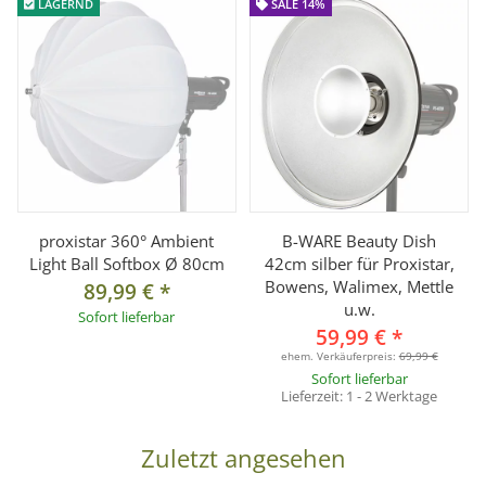
LAGERND
SALE 14%
proxistar 360° Ambient
B-WARE Beauty Dish
Light Ball Softbox Ø 80cm
42cm silber für Proxistar,
Bowens, Walimex, Mettle
89,99 €
*
u.w.
Sofort lieferbar
59,99 €
*
ehem. Verkäuferpreis:
69,99 €
Sofort lieferbar
Lieferzeit:
1 - 2 Werktage
Zuletzt angesehen