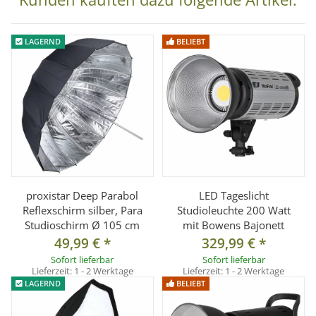
° mit 16 Streben für eine nahezu runde Form
° Ideal für Portrait- und Beauty-Fotografie
LAGERND
BELIEBT
° Anschlussadapter wie gewählt
° Faltbar ähnlich eines Studioschirms
° Für weiche und natürliche Ausleuchtung
°
Passend für Blitzgeräte/Leuchten von z.B.
- Anschlussadapter wie gewählt
proxistar Deep Parabol
LED Tageslicht
Hinweis: optional sind weitere Anschlussadapter für z.B.
Reflexschirm silber, Para
Studioleuchte 200 Watt
Elinchrom, Profoto, Balcar, Hensel, Richter usw. erhältlich
Studioschirm Ø 105 cm
mit Bowens Bajonett
49,99 €
*
329,99 €
*
Lieferumfang:
Sofort lieferbar
Sofort lieferbar
Lieferzeit:
1 - 2 Werktage
Lieferzeit:
1 - 2 Werktage
1x Faltbarer Beauty Dish 65 cm inkl. Frontdiffusor, Waben
LAGERND
BELIEBT
Vorsatz
1x Anschlussadapter wie gewählt