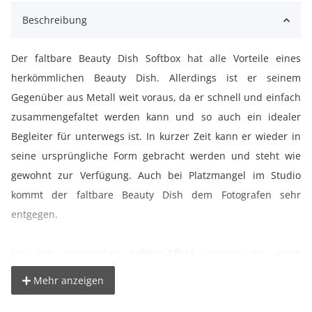
Beschreibung
Der faltbare Beauty Dish Softbox hat alle Vorteile eines
herkömmlichen Beauty Dish. Allerdings ist er seinem
Gegenüber aus Metall weit voraus, da er schnell und einfach
zusammengefaltet werden kann und so auch ein idealer
Begleiter für unterwegs ist. In kurzer Zeit kann er wieder in
seine ursprüngliche Form gebracht werden und steht wie
gewohnt zur Verfügung. Auch bei Platzmangel im Studio
kommt der faltbare Beauty Dish dem Fotografen sehr
entgegen.
Für den zusätzlichen Softbox-Effekt erhalten Sie einen
Frontdiffusor und der Abdeckreflektor kann für diesen
Mehr anzeigen
Einsatzzweck abgenommen werden. Mit der Wabe, die im
Lieferumfang enthalten ist, haben Sie noch mehr