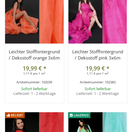
Leichter Stoffhintergrund
Leichter Stoffhintergrund
/ Dekostoff orange 3x6m
/ Dekostoff pink 3x6m
19,99 €
*
19,99 €
*
2
2
1,11 € pro 1 m
1,11 € pro 1 m
Artikelnummer:
102039
Artikelnummer:
102383
Sofort lieferbar
Sofort lieferbar
Lieferzeit:
1 - 2 Werktage
Lieferzeit:
1 - 2 Werktage
BELIEBT
BELIEBT
LAGERND
LAGERND