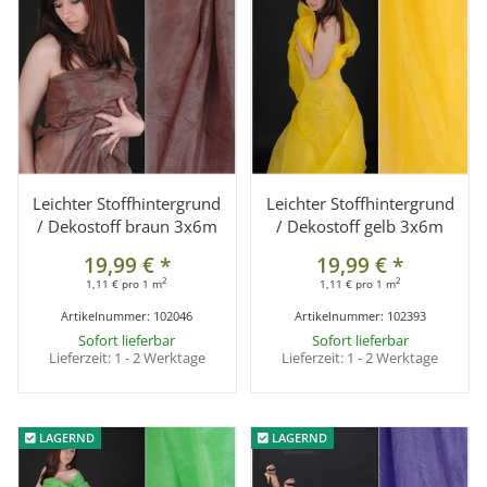
Leichter Stoffhintergrund
Leichter Stoffhintergrund
/ Dekostoff braun 3x6m
/ Dekostoff gelb 3x6m
19,99 €
*
19,99 €
*
2
2
1,11 € pro 1 m
1,11 € pro 1 m
Artikelnummer:
102046
Artikelnummer:
102393
Sofort lieferbar
Sofort lieferbar
Lieferzeit:
1 - 2 Werktage
Lieferzeit:
1 - 2 Werktage
LAGERND
LAGERND
LAGERND
LAGERND