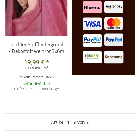
Leichter Stoffhintergrund
/ Dekostoff weinrot 3x6m
19,99 €
*
2
1,11 € pro 1 m
Artikelnummer:
102298
Sofort lieferbar
Lieferzeit:
1 - 2 Werktage
Artikel
1
-
9
von
9