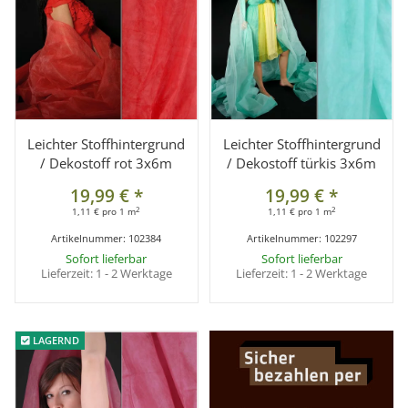
Leichter Stoffhintergrund
Leichter Stoffhintergrund
/ Dekostoff rot 3x6m
/ Dekostoff türkis 3x6m
19,99 €
*
19,99 €
*
2
2
1,11 € pro 1 m
1,11 € pro 1 m
Artikelnummer:
102384
Artikelnummer:
102297
Sofort lieferbar
Sofort lieferbar
Lieferzeit:
1 - 2 Werktage
Lieferzeit:
1 - 2 Werktage
LAGERND
LAGERND