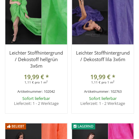
Leichter Stoffhintergrund
Leichter Stoffhintergrund
/ Dekostoff hellgrün
/ Dekostoff lila 3x6m
3x6m
19,99 €
*
19,99 €
*
2
2
1,11 € pro 1 m
1,11 € pro 1 m
Artikelnummer:
102042
Artikelnummer:
102763
Sofort lieferbar
Sofort lieferbar
Lieferzeit:
1 - 2 Werktage
Lieferzeit:
1 - 2 Werktage
BELIEBT
BELIEBT
LAGERND
LAGERND