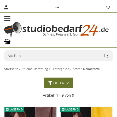
Startseite
Studioausstattung
Hintergrund
Stoff
Dekostoffe
FILTER
Artikel
1
-
9
von
9
LAGERND
LAGERND
LAGERND
LAGERND