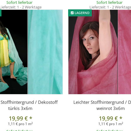
Sofort lieferbar
Sofort lieferbar
Lieferzeit:
1 - 2 Werktage
Lieferzeit:
1 - 2 Werktag
LAGERND
 Stoffhintergrund / Dekostoff
Leichter Stoffhintergrund / 
türkis 3x6m
weinrot 3x6m
19,99 €
*
19,99 €
*
2
2
1,11 € pro 1 m
1,11 € pro 1 m