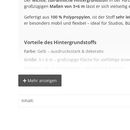
Der
leichte, tüll-ähnliche Hintergrundstoff
in der Far
großzügigen
Maßen von 3×6 m
lässt er sich vielseiti
Gefertigt aus
100 % Polypropylen
, ist der Stoff
sehr le
er besonders mobil und flexibel – ideal für Studios, 
Vorteile des Hintergrundstoffs
Farbe:
Gelb – ausdrucksstark & dekorativ
Größe:
3 × 6 m – großzügige Fläche für vielfältige A
Material:
100 % Polypropylen – tüll-ähnlich & leicht
Gewicht:
ca. 0,32 kg – ideal für mobilen Einsatz
Mehr anzeigen
Eigenschaften:
leicht durchscheinend, flexibel, einfac
Inhalt:
Ideal für folgende Einsatzbereiche
Foto- & Videoproduktion:
Weiche Farbflächen & Hint
Dekoration:
Bühnenbild, Messen oder Events
Content Creation:
Livestreams, Reels, Setdesign