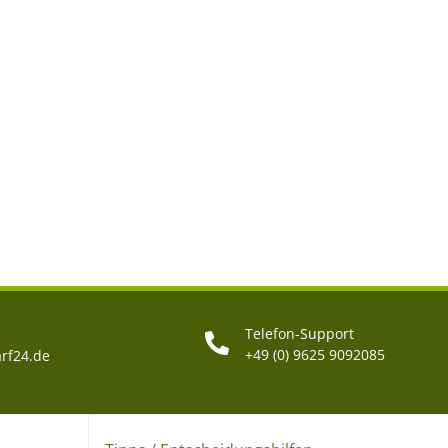
Telefon-Support
+49 (0) 9625 9092085
rf24.de