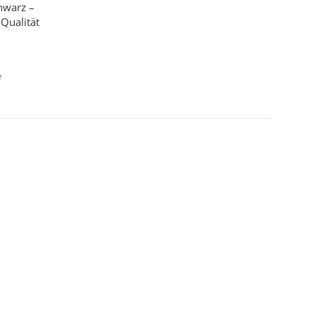
hwarz –
 Qualität
e