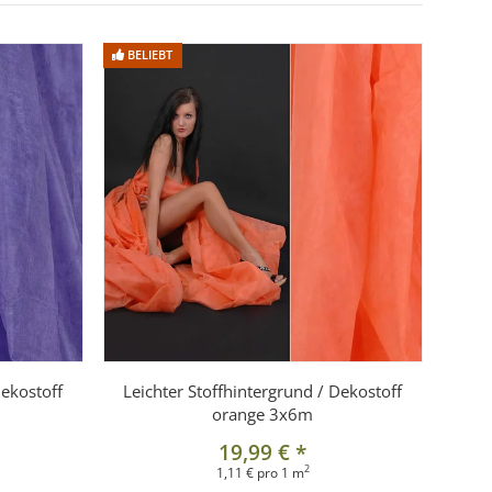
BELIEBT
Dekostoff
Leichter Stoffhintergrund / Dekostoff
orange 3x6m
19,99 €
*
2
1,11 € pro 1 m