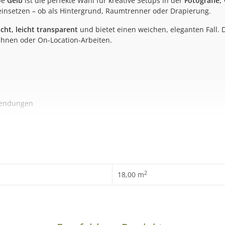
be
Gelb
ist die perfekte Wahl für kreative Setups in der
Fotografie,
g einsetzen – ob als Hintergrund, Raumtrenner oder Drapierung.
icht, leicht transparent
und bietet einen weichen, eleganten Fall. D
Bühnen oder On-Location-Arbeiten.
nwendungen
h zu drapieren
2
18,00 m
ergründe