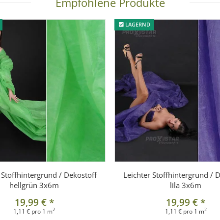
Empfohlene Produkte
LAGERND
 Stoffhintergrund / Dekostoff
Leichter Stoffhintergrund / 
hellgrün 3x6m
lila 3x6m
19,99 €
*
19,99 €
*
2
2
1,11 € pro 1 m
1,11 € pro 1 m