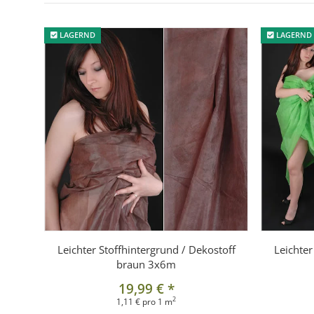
Raumgestaltung:
Leichte Vorhänge oder Raumtrenner
LAGERND
LAGERND
Lieferumfang
1x Hintergrundstoff Gelb 3x6 m
Leichter Stoffhintergrund / Dekostoff
Leichter
braun 3x6m
19,99 €
*
2
1,11 € pro 1 m