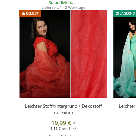
Sofort lieferbar
Lieferzeit:
1 - 2 Werktage
BELIEBT
LAGERND
Leichter Stoffhintergrund / Dekostoff
Leichter
rot 3x6m
19,99 €
*
2
1,11 € pro 1 m