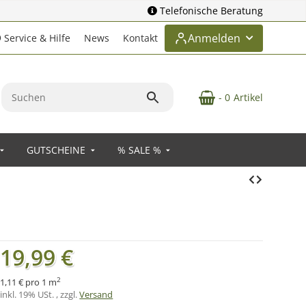
Telefonische Beratung
Anmelden
Service & Hilfe
News
Kontakt
- 0
Artikel
GUTSCHEINE
% SALE %
19,99 €
2
1,11 € pro 1 m
inkl. 19% USt. , zzgl.
Versand