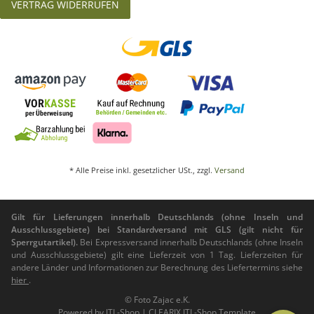
VERTRAG WIDERRUFEN
* Alle Preise inkl. gesetzlicher USt., zzgl.
Versand
Gilt für Lieferungen innerhalb Deutschlands (ohne Inseln und
Ausschlussgebiete) bei Standardversand mit GLS (gilt nicht für
Sperrgutartikel).
Bei Expressversand innerhalb Deutschlands (ohne Inseln
und Ausschlussgebiete) gilt eine Lieferzeit von 1 Tag. Lieferzeiten für
andere Länder und Informationen zur Berechnung des Liefertermins siehe
hier
.
© Foto Zajac e.K.
Powered by
JTL-Shop
|
CLEARIX JTL-Shop Template