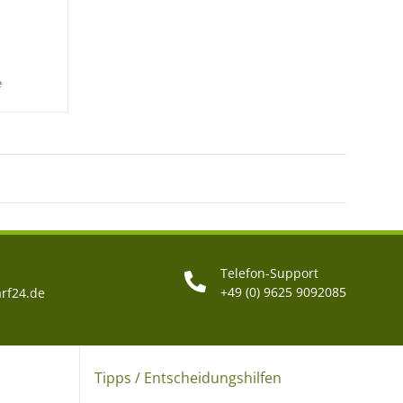
e
Telefon-Support
+49 (0) 9625 9092085
rf24.de
Tipps / Entscheidungshilfen