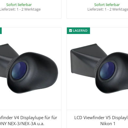
Sofort lieferbar
Sofort lieferbar
Lieferzeit:
1 - 2 Werktage
Lieferzeit:
1 - 2 Werktag
LAGERND
LAGERND
finder V4 Displaylupe für für
LCD Viewfinder V5 Displayl
NY NEX-3/NEX-3A u.a.
Nikon 1