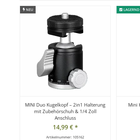
NEU
NEU
LAGERND
LAGERND
MINI Duo Kugelkopf – 2in1 Halterung
Mini 
mit Zubehörschuh & 1/4 Zoll
Anschluss
14,99 €
*
Artikelnummer:
105162