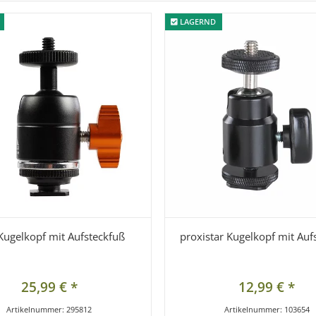
LAGERND
LAGERND
Kugelkopf mit Aufsteckfuß
proxistar Kugelkopf mit Auf
25,99 €
*
12,99 €
*
Artikelnummer:
295812
Artikelnummer:
103654