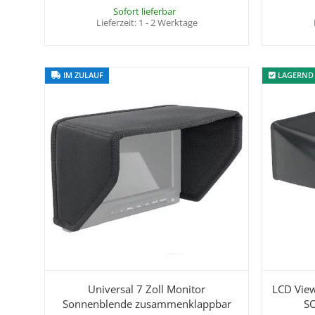
Sofort lieferbar
Lieferzeit:
1 - 2 Werktage
IM ZULAUF
IM ZULAUF
LAGERND
LAGERND
Universal 7 Zoll Monitor
LCD View
Sonnenblende zusammenklappbar
SO