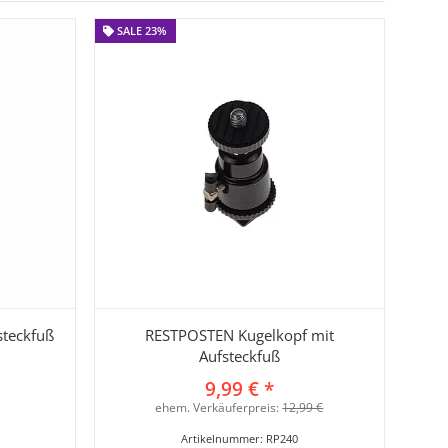
SALE 23%
SALE 23%
steckfuß
RESTPOSTEN Kugelkopf mit
Aufsteckfuß
9,99 €
*
ehem. Verkäuferpreis:
12,99 €
Artikelnummer:
RP240