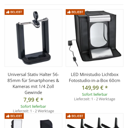
3-D-Panoramakopf mit Schnellkupplung und Wasserwaage
BELIEBT
BELIEBT
inkl. Tasche
Lieferumfang:
1x Dreibeinstativ Basic H157 inkl. Tasche
Universal Stativ Halter 56-
LED Ministudio Lichtbox
85mm für Smartphones &
Fotostudio-in-a-Box 60cm
Kameras mit 1/4 Zoll
149,99 €
*
Gewinde
Sofort lieferbar
7,99 €
*
Lieferzeit:
1 - 2 Werktage
Sofort lieferbar
Lieferzeit:
1 - 2 Werktage
BELIEBT
BELIEBT