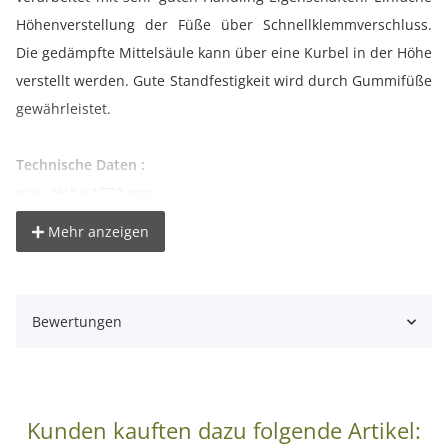
Höhenverstellung der Füße über Schnellklemmverschluss.
Die gedämpfte Mittelsäule kann über eine Kurbel in der Höhe
verstellt werden. Gute Standfestigkeit wird durch Gummifüße
gewährleistet.
Technische Daten :
max. Höhe 1570 mm
min. Höhe 600 mm
Mehr anzeigen
Transportmaß: 650 mm
Nettogewicht: 1230 g
Querverstrebung mit Klemmung
Bewertungen
Material: Aluminium
stufenlose Höhenverstellung mit Schnellklemmverschluß
Mittelsäule mit Kurbel und Dämpfung
Tragkraft max. 3 kg
Kunden kauften dazu folgende Artikel:
Schnellwechselplatte mit 1/4 Zoll Anschlussgewinde