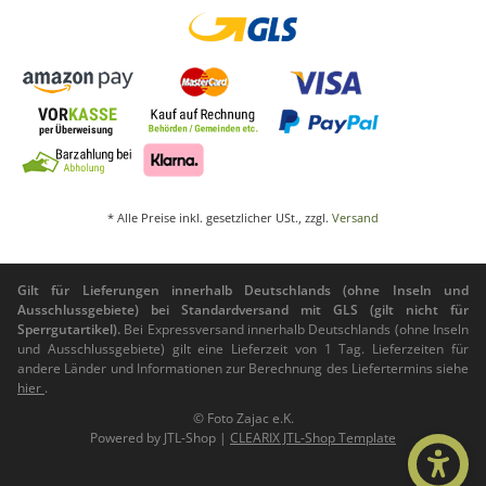
* Alle Preise inkl. gesetzlicher USt., zzgl.
Versand
Gilt für Lieferungen innerhalb Deutschlands (ohne Inseln und
Ausschlussgebiete) bei Standardversand mit GLS (gilt nicht für
Sperrgutartikel).
Bei Expressversand innerhalb Deutschlands (ohne Inseln
und Ausschlussgebiete) gilt eine Lieferzeit von 1 Tag. Lieferzeiten für
andere Länder und Informationen zur Berechnung des Liefertermins siehe
hier
.
© Foto Zajac e.K.
Powered by
JTL-Shop
|
CLEARIX JTL-Shop Template