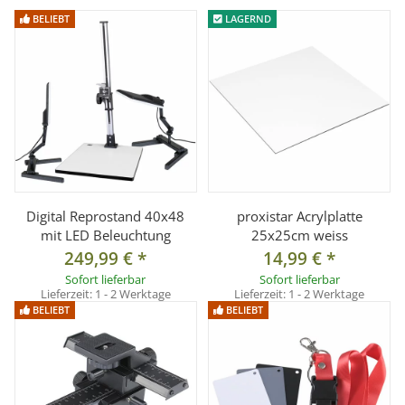
Platzsparend und schneller Aufbau
BELIEBT
LAGERND
Professionelle Produktaufnahmen von kleineren und
mittleren Gegenständen
Zwei Öffnungen für verschiedenen
Kameraperspektiven
Silber reflektierender Innenraum
120 eingenähte SMD LED´s
4 farbige Hintergründe für farbliche Akzente
für Produkte bis ca. 20 cm Größe
Digital Reprostand 40x48
proxistar Acrylplatte
mit LED Beleuchtung
25x25cm weiss
249,99 €
*
14,99 €
*
Technische Daten:
Sofort lieferbar
Sofort lieferbar
Lieferzeit:
1 - 2 Werktage
Lieferzeit:
1 - 2 Werktage
Strapazierfähiges Außenmaterial
BELIEBT
BELIEBT
Integrierte SMD LED-Leuchten mit insgesamt 50 Watt
Farbtemperatur: 5400° Kelvin
Farbwiedergabe RA > 85
Innenwände teils mit silberner Reflexionsfläche