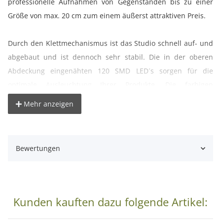
professionelle Aufnahmen von Gegenständen bis zu einer
Größe von max. 20 cm zum einem äußerst attraktiven Preis.
Durch den Klettmechanismus ist das Studio schnell auf- und
abgebaut und ist dennoch sehr stabil. Die in der oberen
Abdeckung eingenähten 120 SMD LED´s sorgen für die
optimale Ausleuchtung Ihrer Produkte. Die farbigen
Hintergründe setzen aus Wunsch farbige Akzente in Ihren
Mehr anzeigen
Aufnahmen. Für unterschiedliche Aufnahmewinkel ist sowohl
vorne als auch oben eine Kameraöffnung angebracht, die
sich mittels Klettverschluss öffnen lässt.
Bewertungen
Der im Lieferumfang enthaltenen Softdiffusor kann bei
Bedarf auf der Oberseite der Lichtbox angebracht werden
und sorgt für weicheres Licht und weniger Schattenbildung.
Kunden kauften dazu folgende Artikel: