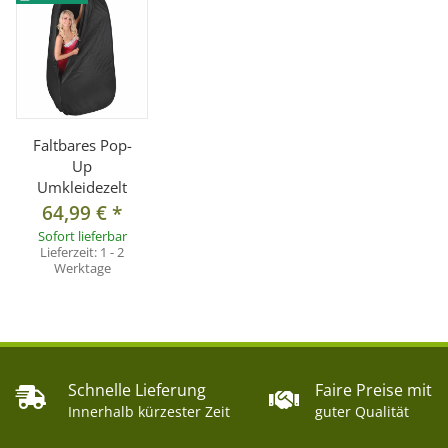
Packmaß: ca. Ø 66 cm
Material: Polyester, Metall
Lieferumfang:
1 x Pop-Up Umkleidezelt
Faltbares Pop-
Up
Umkleidezelt
64,99 €
*
Sofort lieferbar
Lieferzeit:
1 - 2
Werktage
Schnelle Lieferung
Faire Preise mit
Innerhalb kürzester Zeit
guter Qualität