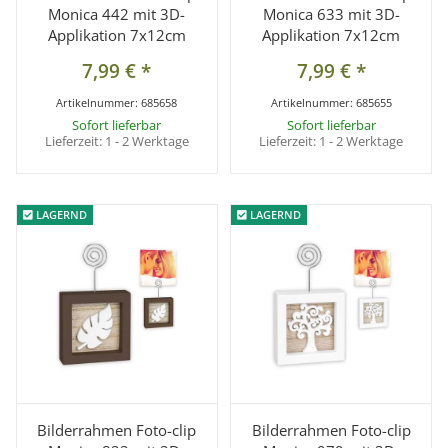
Monica 442 mit 3D-
Monica 633 mit 3D-
Applikation 7x12cm
Applikation 7x12cm
7,99 €
*
7,99 €
*
Artikelnummer:
685658
Artikelnummer:
685655
Sofort lieferbar
Sofort lieferbar
Lieferzeit:
1 - 2 Werktage
Lieferzeit:
1 - 2 Werktage
LAGERND
LAGERND
LAGERND
LAGERND
Bilderrahmen Foto-clip
Bilderrahmen Foto-clip