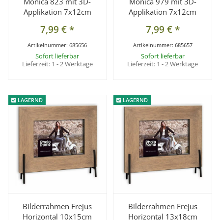
Monica 823 mit 3D-
Monica 979 mit 3D-
Applikation 7x12cm
Applikation 7x12cm
7,99 €
*
7,99 €
*
Artikelnummer:
685656
Artikelnummer:
685657
Sofort lieferbar
Sofort lieferbar
Lieferzeit:
1 - 2 Werktage
Lieferzeit:
1 - 2 Werktage
LAGERND
LAGERND
LAGERND
LAGERND
Bilderrahmen Frejus
Bilderrahmen Frejus
Horizontal 10x15cm
Horizontal 13x18cm