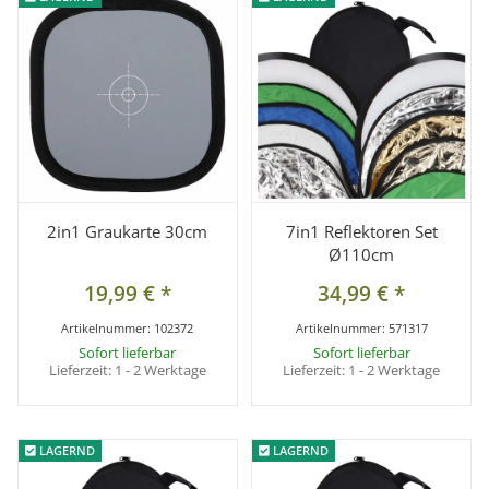
2in1 Graukarte 30cm
7in1 Reflektoren Set
Ø110cm
19,99 €
*
34,99 €
*
Artikelnummer:
102372
Artikelnummer:
571317
Sofort lieferbar
Sofort lieferbar
Lieferzeit:
1 - 2 Werktage
Lieferzeit:
1 - 2 Werktage
LAGERND
LAGERND
LAGERND
LAGERND