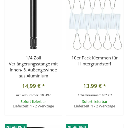
1/4 Zoll
10er Pack Klemmen für
Verlängerungsstange mit
Hintergrundstoff
Innen- & Außengewinde
aus Aluminium
14,99 €
*
13,99 €
*
Artikelnummer:
105197
Artikelnummer:
102362
Sofort lieferbar
Sofort lieferbar
Lieferzeit:
1 - 2 Werktage
Lieferzeit:
1 - 2 Werktage
LAGERND
LAGERND
LAGERND
LAGERND