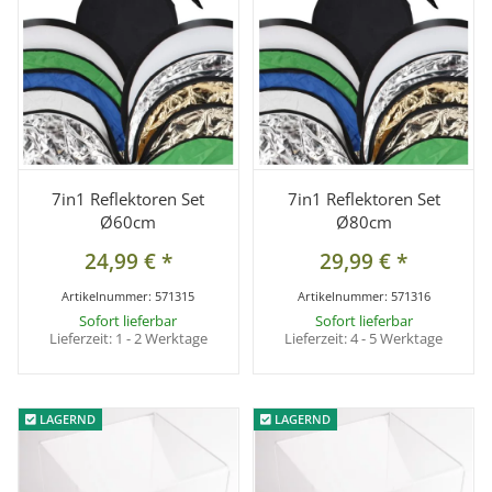
7in1 Reflektoren Set
7in1 Reflektoren Set
Ø60cm
Ø80cm
24,99 €
*
29,99 €
*
Artikelnummer:
571315
Artikelnummer:
571316
Sofort lieferbar
Sofort lieferbar
Lieferzeit:
1 - 2 Werktage
Lieferzeit:
4 - 5 Werktage
LAGERND
LAGERND
LAGERND
LAGERND