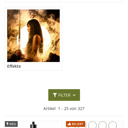
Effekte
FILTER
Artikel
1
-
25
von
327
NEU
NEU
BELIEBT
BELIEBT