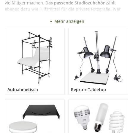
vielfältiger machen.
Das passende Studiozubehör
zählt
ebenso dazu wie Hilfsmittel für die private Fotografie. Wer
professionelle Aufnahmen macht, braucht dazu nicht nur
Mehr anzeigen
eine oder sogar mehrere Kameras, sondern auch
Stative
,
Blitzlicht und vieles mehr. In unserem Sortiment finden Sie so
zum Beispiel neben vielen weiteren Produkten
Reflektoren
und
Lichtformer
in verschiedenen Formen und
Ausführungen, so dass Ihre Ausstattung ganz nach Bedarf
individuell ausgesucht werden kann.
Mehr lesen
Aufnahmetisch
Repro + Tabletop