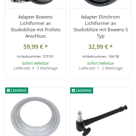
Adapter Bowens
Adapter Elinchrom
Lichtformer an
Lichtformer an
Studioblitze mit Profoto
Studioblitze mit Bowens S
Anschluss
Typ
59,99 €
*
32,99 €
*
Artikelnummer:
573151
Artikelnummer:
104138
Sofort lieferbar
Sofort lieferbar
Lieferzeit:
4 - 5 Werktage
Lieferzeit:
1 - 2 Werktage
LAGERND
LAGERND
LAGERND
LAGERND