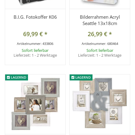
B.I.G. Fotokoffer K06
Bilderrahmen Acryl
Seattle 13x18cm
69,99 €
*
26,99 €
*
Artikelnummer:
433806
Artikelnummer:
680464
Sofort lieferbar
Sofort lieferbar
Lieferzeit:
1 - 2 Werktage
Lieferzeit:
1 - 2 Werktage
LAGERND
LAGERND
LAGERND
LAGERND