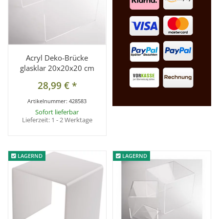
Acryl Deko-Brücke
glasklar 20x20x20 cm
28,99 €
*
Artikelnummer:
428583
Sofort lieferbar
Lieferzeit:
1 - 2 Werktage
LAGERND
LAGERND
LAGERND
LAGERND