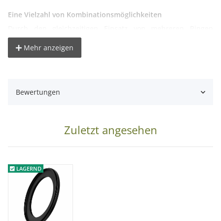
Eine Vielzahl von Kombinationsmöglichkeiten
Durch den gleichzeitigen Einsatz von mehreren Ringen
lassen sich auch größere Abstände ohne Probleme
Mehr anzeigen
ausgleichen.
Technische Details:
Bewertungen
Material: Aluminium
Filterdurchmesser(Objektiv): 55mm
Filterdurchmesser(Filter): 28mm
Zuletzt angesehen
Lieferumfang:
1x Step-Down Ring / Filteradapter in der Größe 55mm - 28mm
LAGERND