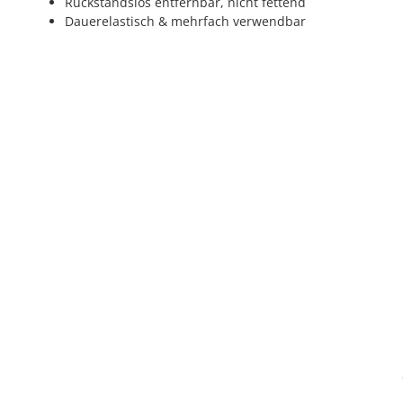
Rückstandslos entfernbar, nicht fettend
Dauerelastisch & mehrfach verwendbar