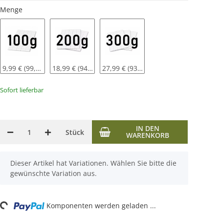
Menge
9,99 € (99,90 € pro kg)
18,99 € (94,95 € pro kg)
27,99 € (93,30 € pro kg)
Sofort lieferbar
IN DEN
Stück
WARENKORB
x
Dieser Artikel hat Variationen. Wählen Sie bitte die
gewünschte Variation aus.
Loading...
Komponenten werden geladen ...