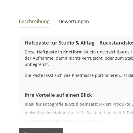
Beschreibung
Bewertungen
Haftpaste für Studio & Alltag – Rückstandslos
Diese
Haftpaste in Knetform
ist ein unverzichtbares H
der Aufnahme, damit nichts verrutscht, oder zum Stab
unbegrenzt.
Die Paste lässt sich wie Knetmasse portionieren, ist
da
Ihre Vorteile auf einen Blick
Ideal für Fotografie & Studioeinsatz:
Fixiert Produkte 
Vielseitig einsetzbar:
Auch für Basteln, Haushalt & De
Dauerelastisch & mehrfach verwendbar
Rückstandslos entfernbar & nicht fettend