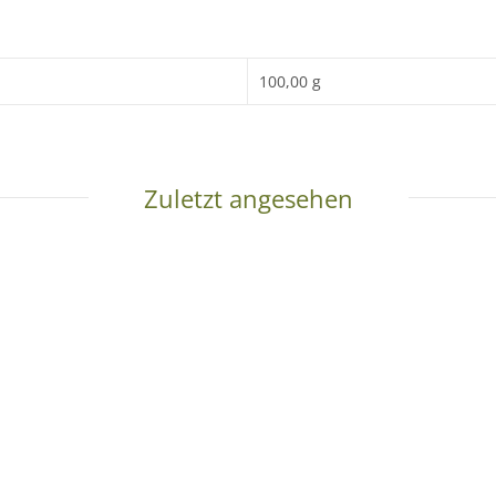
100,00 g
Zuletzt angesehen
ienen nur der Illustration und sind
nicht im Lieferumfang enthal