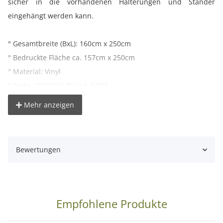
sicher in die vorhandenen Halterungen und Ständer
eingehängt werden kann.
° Gesamtbreite (BxL): 160cm x 250cm
° Bedruckte Fläche ca. 157cm x 250cm
° Material: Vinyl
° Farbe: DOODLE POLKA DOTS
° Gewicht: 450g/m²
Mehr anzeigen
° Pappkern Innendurchmesser: ca. 54mm
° Gesamtgewicht: ca. 2kg
° Farbdarstellung kann je nach Monitoreinstellung vom
Bewertungen
Originalfarbton abweichen
Hinweis:
Da der Fotohintergrund erst nach dem Verkauf
gefertigt wird, dauert es ca. 1-3 Tage bis dieser versendet
Empfohlene Produkte
werden kann.