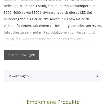
befestigt. Mit einer 3-stufig einstellbaren Farbtemperatur
3200, 4000 sowie 5500 Kelvin eignet sich dieses LED Set
hervorragend als Dauerlicht sowohl für Foto- als auch
Videoaufnahmen. Mit einem Farbwiedergabeindex von 95 RA,
führt dies zu sehr guten Reproduktionen von Farben und
Strukturen, was insbesondere in der Porträt- oder
Produktfotografie wichtig ist. Die silbernen Studioschirme
bewirken eine starke Reflektion, für harte Kontraste. Im
Mehr anzeigen
Lieferumfang sind ebenfalls zwei höhenverstellbare
Studiostative mit einer Maximalhöhe von 200 cm enthalten.
Bewertungen
- Maximale Lichtausbeute kombiniert mit geringer Stellfläche!
- Bi-Color Dauerlichtsystem mit LED Leuchtmittel
- Energiespartechnologie, dadurch umweltfreundlich
- unkomplizierteste Art der Beleuchtung
Empfohlene Produkte
- mit Kompaktkameras verwendbar