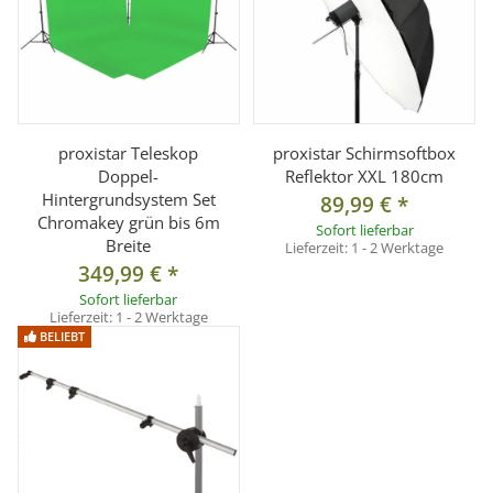
Betriebsspannung: 100 - 250V AC
Stromverbrauch: 60
Farbwiedergabeindex: Ra>95
Lumen: 3980
Abstrahlwinkel: >120°
proxistar Teleskop
proxistar Schirmsoftbox
Doppel-
Reflektor XXL 180cm
Anschluss: E27
Hintergrundsystem Set
89,99 €
*
mittlere Lebensdauer: ca. 50.000 Std. (Herstellerangabe)
Chromakey grün bis 6m
Sofort lieferbar
integrierter Lüfter: Nein
Breite
Lieferzeit:
1 - 2 Werktage
349,99 €
*
Dimmbar: Ja
Sofort lieferbar
Anwendungsbereich: Nur zum Gebrauch in geschlossenen
Lieferzeit:
1 - 2 Werktage
Räumen
BELIEBT
Stromversorgung Fernbedienung: 2x AAA 1,5V Batterien
(nicht im Lieferumfang)
Lampenfassung E27:
- Lampenfassung mit stabilem Kunststoffgehäuse