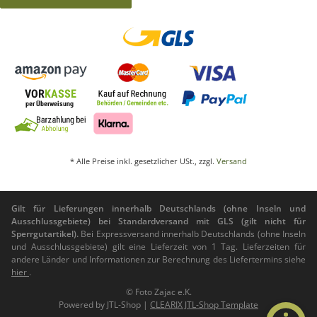
* Alle Preise inkl. gesetzlicher USt., zzgl.
Versand
Gilt für Lieferungen innerhalb Deutschlands (ohne Inseln und
Ausschlussgebiete) bei Standardversand mit GLS (gilt nicht für
Sperrgutartikel).
Bei Expressversand innerhalb Deutschlands (ohne Inseln
und Ausschlussgebiete) gilt eine Lieferzeit von 1 Tag. Lieferzeiten für
andere Länder und Informationen zur Berechnung des Liefertermins siehe
hier
.
© Foto Zajac e.K.
Powered by
JTL-Shop
|
CLEARIX JTL-Shop Template