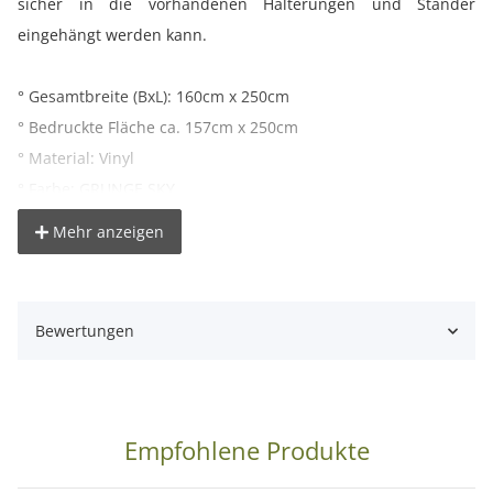
sicher in die vorhandenen Halterungen und Ständer
eingehängt werden kann.
° Gesamtbreite (BxL): 160cm x 250cm
° Bedruckte Fläche ca. 157cm x 250cm
° Material: Vinyl
° Farbe: GRUNGE SKY
° Gewicht: 450g/m²
Mehr anzeigen
° Pappkern Innendurchmesser: ca. 54mm
° Gesamtgewicht: ca. 2,5kg
° Farbdarstellung kann je nach Monitoreinstellung vom
Bewertungen
Originalfarbton abweichen
Hinweis:
Da der Fotohintergrund erst nach dem Verkauf
gefertigt wird, dauert es ca. 1-3 Tage bis dieser versendet
Empfohlene Produkte
werden kann.