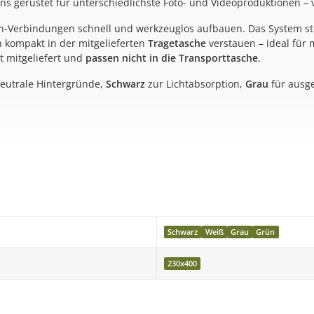
ens gerüstet für unterschiedlichste Foto- und Videoproduktionen 
n-Verbindungen schnell und werkzeuglos aufbauen. Das System ste
h kompakt in der mitgelieferten
Tragetasche
verstauen – ideal für 
t mitgeliefert und
passen nicht in die Transporttasche
.
neutrale Hintergründe,
Schwarz
zur Lichtabsorption,
Grau
für ausg
ür maximale Flexibilität
tiv oder Wandmontage nötig
Schwarz
Weiß
Grau
Grün
230x400
treicher Hintergrund