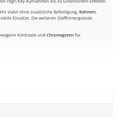
– von High-Key-Aufnahmen bis zu Greenscreen-Effekten.
ht stabil ohne zusätzliche Befestigung.
Rahmen,
mobile Einsätze. Die weiteren Stoffhintergründe
ewogene Kontraste und
Chromagreen
für