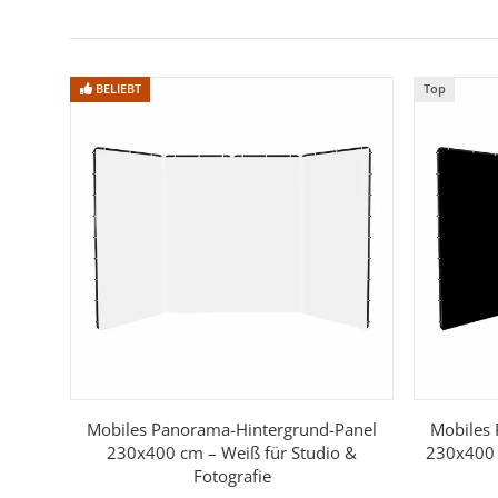
High-Key & Low-Key-Aufnahmen
– Mit Weiß oder Schw
Video & Streaming
– Greenscreen für chromabasierte
Mobiles Arbeiten
– Schnell auf- und abgebaut, auch 
BELIEBT
Top
Technische Daten
Maße (aufgebaut):
230 × 400 cm (Höhe × Breite)
Material Rahmen:
Aluminium
Material Stoffe:
Polyester, ca. 125 g/m²
Stofffarben:
Weiß, Schwarz, Grau, Chromagreen
Gewicht komplett:
ca. 9,4 kg
Transporttasche:
inklusive
Lieferumfang
Mobiles Panorama-Hintergrund-Panel
Mobiles
16× Aluminiumstab mit Biegung
230x400 cm – Weiß für Studio &
230x400 
Fotografie
16× Aluminiumstab gerade