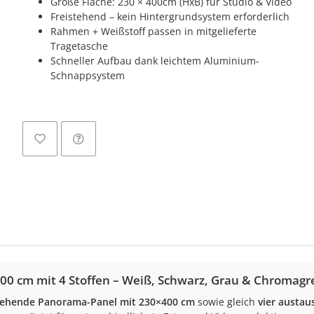
Große Fläche: 230 × 400cm (HxB) für Studio & Video
Freistehend – kein Hintergrundsystem erforderlich
Rahmen + Weißstoff passen in mitgelieferte
Tragetasche
Schneller Aufbau dank leichtem Aluminium-
L
Schnappsystem
0 cm mit 4 Stoffen – Weiß, Schwarz, Grau & Chromagr
stehende Panorama-Panel mit 230×400 cm
sowie gleich
vier austa