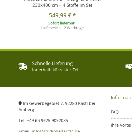
230x400 cm – 4 Stoffe im Set
549,99 €
*
Sofort lieferbar
Lieferzeit:
1 - 2 Werktage
Schnelle Lieferung
Innerhalb kürzester Zeit
Informat
Im Gewerbegebiet 7, 92280 Kastl bei
Amberg
FAQ
Tel: +49 (0) 9625 9092085
Ihre Vortei
Email:
info@studiobedarf24.de