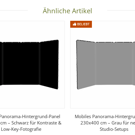
arz perfekt steuerbar
Ähnliche Artikel
s Keying
unterwegs einsetzbar
BELIEBT
 Panorama-Hintergrund-Panel
Mobiles Panorama-Hintergru
cm – Schwarz für Kontraste &
230x400 cm – Grau für ne
Low-Key-Fotografie
Studio-Setups