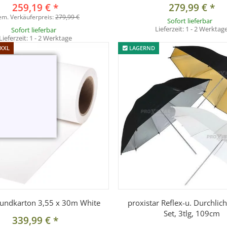
259,19 €
*
279,99 €
*
em. Verkäuferpreis:
279,99 €
u, Chromagreen)
Sofort lieferbar
Lieferzeit:
1 - 2 Werktag
Sofort lieferbar
off)
Lieferzeit:
1 - 2 Werktage
 XXL
LAGERND
n werden separat gefaltet beigelegt und
nicht
in der Tasche trans
rundkarton 3,55 x 30m White
proxistar Reflex-u. Durchlic
Set, 3tlg, 109cm
339,99 €
*