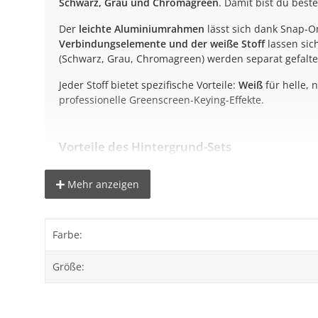
Schwarz, Grau und Chromagreen
. Damit bist du best
Der
leichte Aluminiumrahmen
lässt sich dank Snap-O
Verbindungselemente und der weiße Stoff
lassen sic
(Schwarz, Grau, Chromagreen) werden separat gefalte
Jeder Stoff bietet spezifische Vorteile:
Weiß
für helle, 
professionelle Greenscreen-Keying-Effekte.
Vorteile des Hintergrund-Sets
Vier Stofffarben:
Weiß, Schwarz, Grau & Chromagreen f
Mehr anzeigen
Freistehendes Rahmensystem:
Kein zusätzliches Sta
Werkzeugloser Aufbau:
Schnelles Snap-On-System
Transportfreundlich:
Kompakte Tasche für unterwegs
Farbe:
Größe:
Ideal für folgende Einsatzbereiche
Studio- & Produktfotografie
– Neutraler oder kontras