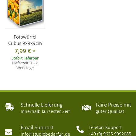
Fotowürfel
Cubus 9x9x9cm
7,99 €
*
Sofort lieferbar
Lieferzeit:
1 - 2
Werktage
Schnelle Lieferung
Faire Preise mit
Innerhalb kürzester Zeit
guter Qualität
Email-Support
Telefon-Support
+49 (0) 9625 9092085
info@studiobedarf24.de