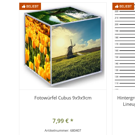
BELIEBT
BELIEBT
BELIEBT
BELIEBT
Fotowürfel Cubus 9x9x9cm
Hintergr
Lineu
7,99 €
*
Artikelnummer:
680407