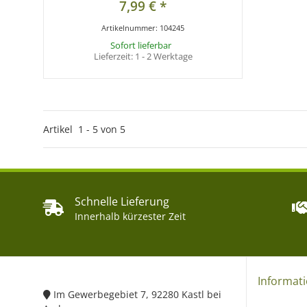
7,99 €
*
Artikelnummer:
104245
Sofort lieferbar
Lieferzeit:
1 - 2 Werktage
Artikel
1
-
5
von
5
Schnelle Lieferung
Innerhalb kürzester Zeit
Informat
Im Gewerbegebiet 7, 92280 Kastl bei