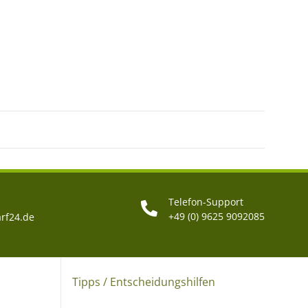
Telefon-Support
+49 (0) 9625 9092085
rf24.de
Tipps / Entscheidungshilfen