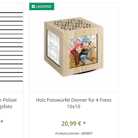
LAGERND
LAGERND
 Polizei
Holz Fotowürfel Donner für 4 Fotos
gsfoto
10x10
€
*
20,99 €
*
Artikelnummer:
685807