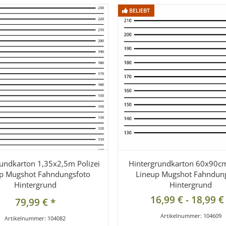
BELIEBT
BELIEBT
undkarton 1,35x2,5m Polizei
Hintergrundkarton 60x90cm
p Mugshot Fahndungsfoto
Lineup Mugshot Fahndun
Hintergrund
Hintergrund
16,99 €
-
18,99 
79,99 €
*
Artikelnummer:
104609
Artikelnummer:
104082