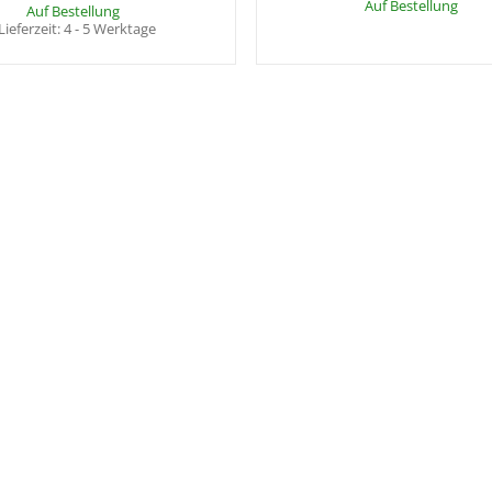
Auf Bestellung
Auf Bestellung
Lieferzeit:
4 - 5 Werktage
x
Dieser Artikel hat Variationen. Wählen S
gewünschte Variation aus.