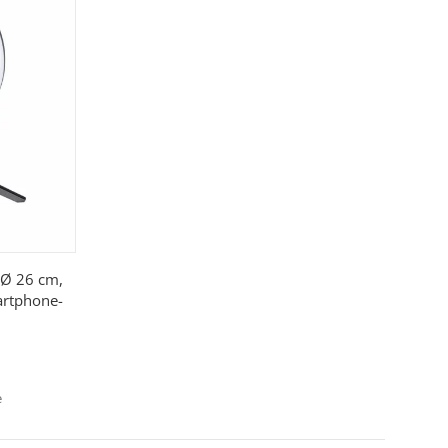
 Ø 26 cm,
martphone-
e