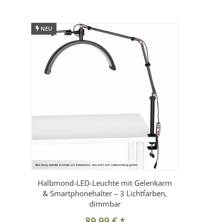
1× Gelenk-Schwenkarm
1× Sockelrohr
NEU
1× Tischklemme
1× Smartphonehalter
Hinweis
Abgebildete Geräte, Möbel oder Dekorationsartikel (z
der in der Artikelbeschreibung angegebene Lieferum
Halbmond-LED-Leuchte mit Gelenkarm
& Smartphonehalter – 3 Lichtfarben,
dimmbar
89,99 €
*