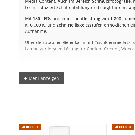
Media-Content.
Auch im Bereich Schmuckfotografie, 
Form reduziert Schattenbildung und sorgt für eine a
Mit
180 LEDs
und einer
Lichtleistung von 1.800 Lume
K, 6.000 K) und
zehn Helligkeitsstufen
ermöglichen ei
Aufnahme.
Über den
stabilen Gelenkarm mit Tischklemme
lässt 
Lampe zur idealen Lösung für Content Creator, Videoca
Ihre Vorteile auf einen Blick
Gleichmäßige Ausleuchtung:
Halbmond-Design für wei
Mehr anzeigen
Drei Farbtemperaturen:
3.000 K / 4.500 K / 6.000 K
10 Helligkeitsstufen:
Fein dimmbar für jede Umgebu
CRI >90:
Für farbechte, realistische Aufnahmen
Flexible Befestigung:
Gelenkarm & Tischklemme
Inklusive Smartphonehalter:
Für Vlogs, Livestreams 
BELIEBT
BELIEBT