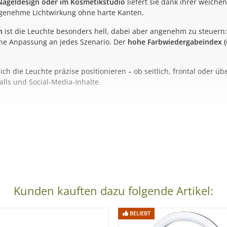
Nageldesign oder im Kosmetikstudio
liefert sie dank ihrer weichen
ngenehme Lichtwirkung ohne harte Kanten.
n
ist die Leuchte besonders hell, dabei aber angenehm zu steuern
ne Anpassung an jedes Szenario. Der
hohe Farbwiedergabeindex (
sich die Leuchte präzise positionieren – ob seitlich, frontal oder ü
lls und Social-Media-Inhalte.
ches Licht
ng
Kunden kauften dazu folgende Artikel:
& mehr
BELIEBT