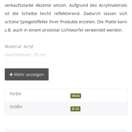
verkaufsstarke Akzente setzen. Aufgrund des Acrylmaterials
ist die Scheibe leicht reflektierend. Dadurch lassen sich
schöne Spiegeleffekte Ihrer Produkte erzielen. Die Platte kann
z.B. auch in einem proxistar Lichtwürfel verwendet werden.
Material: Acryl
Durchmesser: 25 cm
Materialstärke: 3 mm
Farbe: weiss
Mehr anzeigen
Lieferumfang:
Farbe:
1x Acrylplatte weiß, 25cm
Weiß
Größe:
Ø 25