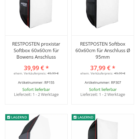
RESTPOSTEN proxistar
RESTPOSTEN Softbox
Softbox 60x60cm für
60x60cm für Anschluss Ø
Bowens Anschluss
95mm
39,99 €
*
37,99 €
*
ehem. Verkäuferpreis:
49,99 €
ehem. Verkäuferpreis:
49,99 €
Artikelnummer:
RP155
Artikelnummer:
RP307
Sofort lieferbar
Sofort lieferbar
Lieferzeit:
1 - 2 Werktage
Lieferzeit:
1 - 2 Werktage
LAGERND
LAGERND
LAGERND
LAGERND