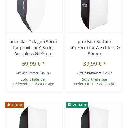
proxistar Octagon 95cm
proxistar Softbox
für proxistar A Serie,
50x70cm für Anschluss Ø
Anschluss Ø 95mm
95mm
59,99 €
*
39,99 €
*
Artikelnummer:
102593
Artikelnummer:
102592
Sofort lieferbar
Sofort lieferbar
Lieferzeit:
1 - 2 Werktage
Lieferzeit:
1 - 2 Werktage
BELIEBT
BELIEBT
LAGERND
LAGERND