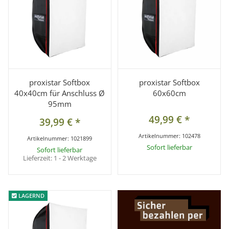
proxistar Softbox
proxistar Softbox
40x40cm für Anschluss Ø
60x60cm
95mm
49,99 €
*
39,99 €
*
Artikelnummer:
102478
Artikelnummer:
1021899
Sofort lieferbar
Sofort lieferbar
Lieferzeit:
1 - 2 Werktage
LAGERND
LAGERND