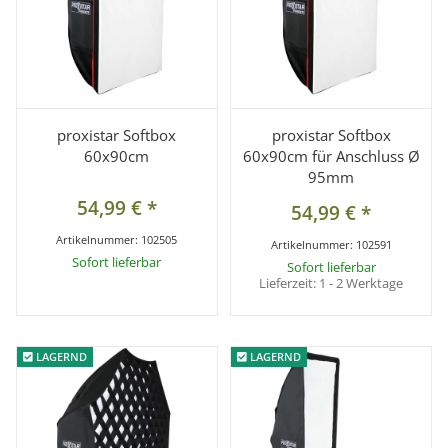
proxistar Softbox
proxistar Softbox
60x90cm
60x90cm für Anschluss Ø
95mm
54,99 €
*
54,99 €
*
Artikelnummer:
102505
Artikelnummer:
102591
Sofort lieferbar
Sofort lieferbar
Lieferzeit:
1 - 2 Werktage
LAGERND
LAGERND
LAGERND
LAGERND