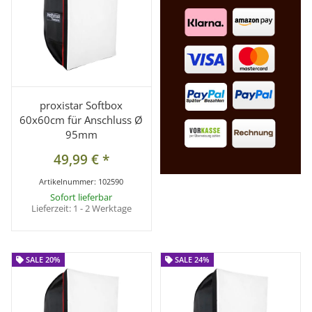
proxistar Softbox
60x60cm für Anschluss Ø
95mm
49,99 €
*
Artikelnummer:
102590
Sofort lieferbar
Lieferzeit:
1 - 2 Werktage
SALE 20%
SALE 20%
SALE 24%
SALE 24%