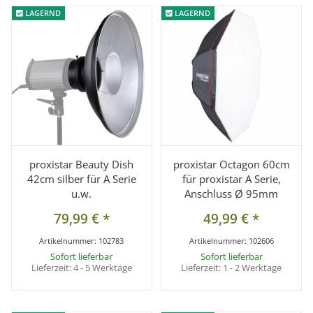
LAGERND
LAGERND
LAGERND
LAGERND
proxistar Beauty Dish
proxistar Octagon 60cm
42cm silber für A Serie
für proxistar A Serie,
u.w.
Anschluss Ø 95mm
79,99 €
*
49,99 €
*
Artikelnummer:
102783
Artikelnummer:
102606
Sofort lieferbar
Sofort lieferbar
Lieferzeit:
4 - 5 Werktage
Lieferzeit:
1 - 2 Werktage