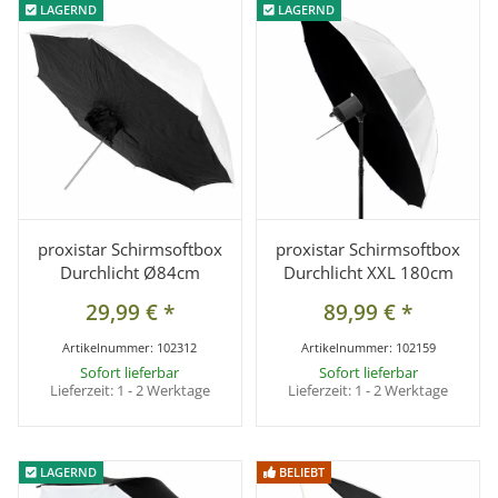
LAGERND
LAGERND
LAGERND
LAGERND
proxistar Schirmsoftbox
proxistar Schirmsoftbox
Durchlicht Ø84cm
Durchlicht XXL 180cm
29,99 €
*
89,99 €
*
Artikelnummer:
102312
Artikelnummer:
102159
Sofort lieferbar
Sofort lieferbar
Lieferzeit:
1 - 2 Werktage
Lieferzeit:
1 - 2 Werktage
LAGERND
LAGERND
BELIEBT
BELIEBT