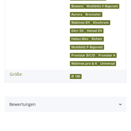
*Bitte beachten Sie, dass der auf dem Foto abgebildete
Bowens
Multiblitz V-Bajonett
Blitz, Stativ nicht zum Lieferumfang gehört und separat
Aurora
Broncolor
bestellt werden muss.
Walimex KH
Elinchrom
Dörr DS
Hensel EH
Helios Mini
Richter
Multiblitz P-Bajonett
Proxistar B/C/D
Proxistar A
Walimex pro & K
Universal
Größe:
Ø 180
Bewertungen