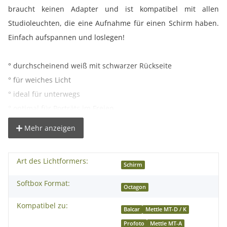
braucht keinen Adapter und ist kompatibel mit allen
Studioleuchten, die eine Aufnahme für einen Schirm haben.
Einfach aufspannen und loslegen!
° durchscheinend weiß mit schwarzer Rückseite
° für weiches Licht
° ideal für unterwegs
° optimal für Porträts im Freien
Mehr anzeigen
Technische Daten:
Durchmesser ca. 180cm
Art des Lichtformers:
Schirmstange: Ø 0,8cm
Schirm
Softbox Format:
Octagon
Lieferumfang:
Kompatibel zu:
1x proxistar Schirmsoftbox Durchlicht
Balcar
Mettle MT-D / K
Profoto
Mettle MT-A