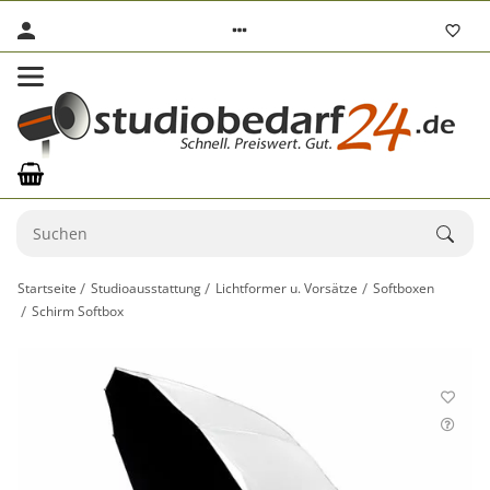
Startseite
Studioausstattung
Lichtformer u. Vorsätze
Softboxen
Schirm Softbox