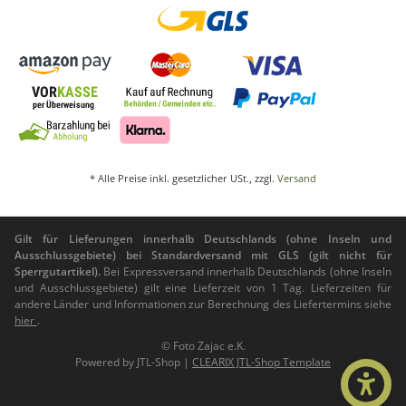
* Alle Preise inkl. gesetzlicher USt., zzgl.
Versand
Gilt für Lieferungen innerhalb Deutschlands (ohne Inseln und
Ausschlussgebiete) bei Standardversand mit GLS (gilt nicht für
Sperrgutartikel).
Bei Expressversand innerhalb Deutschlands (ohne Inseln
und Ausschlussgebiete) gilt eine Lieferzeit von 1 Tag. Lieferzeiten für
andere Länder und Informationen zur Berechnung des Liefertermins siehe
hier
.
© Foto Zajac e.K.
Powered by
JTL-Shop
|
CLEARIX JTL-Shop Template