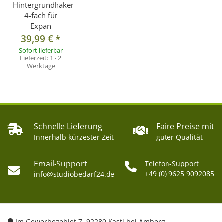
Hintergrundhaken
4-fach für
Expan
39,99 €
*
Sofort lieferbar
Lieferzeit:
1 - 2
Werktage
Schnelle Lieferung
Faire Preise mit
Innerhalb kürzester Zeit
guter Qualität
Email-Support
Telefon-Support
+49 (0) 9625 9092085
info@studiobedarf24.de
Im Gewerbegebiet 7, 92280 Kastl bei Amberg