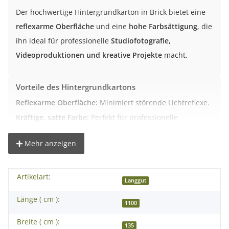
Der hochwertige Hintergrundkarton in Brick bietet eine
reflexarme Oberfläche
und eine
hohe Farbsättigung
, die
ihn ideal für professionelle
Studiofotografie,
Videoproduktionen und kreative Projekte
macht.
Vorteile des Hintergrundkartons
Reflexarme Oberfläche:
Minimiert störende Lichtreflexe.
Kräftige, satte Farbe:
Perfekt für professionelle
Aufnahmen.
Robustes Material:
Hergestellt aus 145 g/m² starkem
Mehr anzeigen
Karton.
Vielseitig einsetzbar:
Geeignet für Studio, Video,
Artikelart:
Werbung und kreative Arbeiten.
Langgut
Integrierter Pappkern:
Erleichtert das Abrollen und die
Länge ( cm ):
1100
Befestigung.
Breite ( cm ):
135