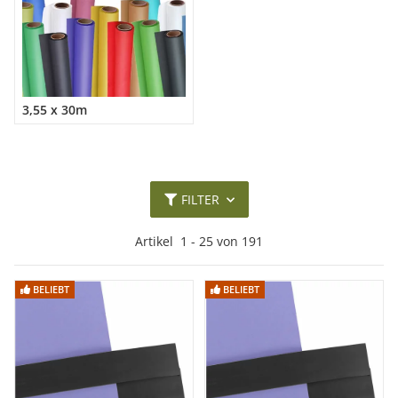
3,55 x 30m
FILTER
Artikel
1
-
25
von
191
BELIEBT
BELIEBT
BELIEBT
BELIEBT