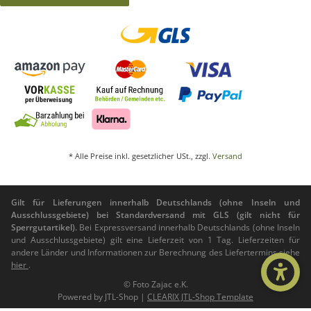
* Alle Preise inkl. gesetzlicher USt., zzgl.
Versand
Gilt für Lieferungen innerhalb Deutschlands (ohne Inseln und
Ausschlussgebiete) bei Standardversand mit GLS (gilt nicht für
Sperrgutartikel).
Bei Expressversand innerhalb Deutschlands (ohne Inseln
und Ausschlussgebiete) gilt eine Lieferzeit von 1 Tag. Lieferzeiten für
andere Länder und Informationen zur Berechnung des Liefertermins siehe
hier
.
© Foto Zajac e.K.
Powered by
JTL-Shop
|
CLEARIX JTL-Shop Template