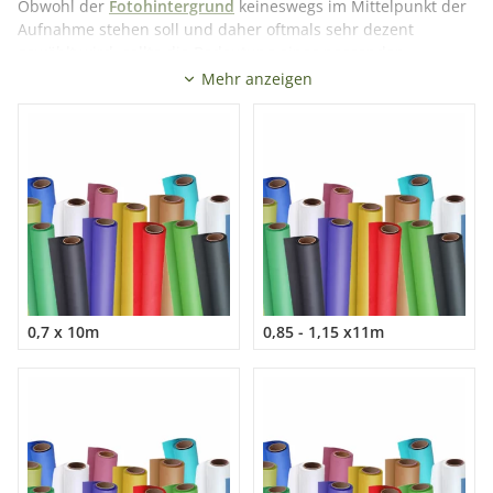
Obwohl der
Fotohintergrund
keineswegs im Mittelpunkt der
Aufnahme stehen soll und daher oftmals sehr dezent
gewählt wird, sollte die Bedeutung eines passenden
Hintergrundes nicht unterschätzt werden. Um eine optimale
Mehr anzeigen
Bildwirkung zu erzielen, muss der Hintergrund so gewählt
werden, dass er die Aussage des Fotos unterstützt und
keinesfalls vom eigentlichen Motiv ablenkt. Der dezente und
einfach gehaltene Papierhintergrund bildet eine
harmonische Einheit mit Ihrem Model oder dem zu
fotografierenden Produkt und unterstützt bei einer
gekonnten Farbwahl die Aussage Ihres Fotos.
Mehr lesen
0,7 x 10m
0,85 - 1,15 x11m