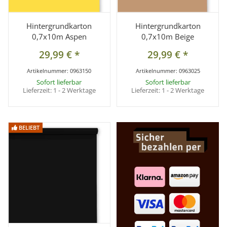
Hintergrundkarton
Hintergrundkarton
0,7x10m Aspen
0,7x10m Beige
29,99 €
*
29,99 €
*
Artikelnummer:
0963150
Artikelnummer:
0963025
Sofort lieferbar
Sofort lieferbar
Lieferzeit:
1 - 2 Werktage
Lieferzeit:
1 - 2 Werktage
BELIEBT
BELIEBT