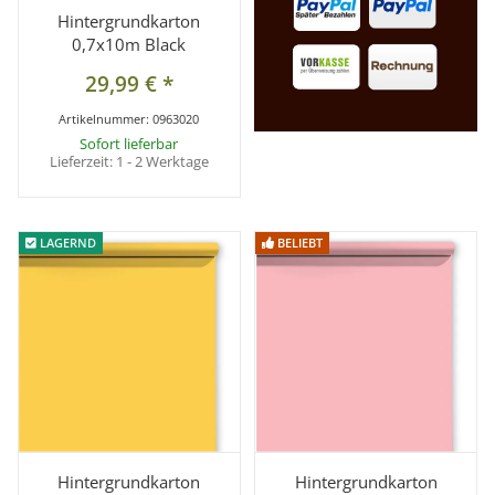
Hintergrundkarton
0,7x10m Black
29,99 €
*
Artikelnummer:
0963020
Sofort lieferbar
Lieferzeit:
1 - 2 Werktage
LAGERND
LAGERND
BELIEBT
BELIEBT
Hintergrundkarton
Hintergrundkarton