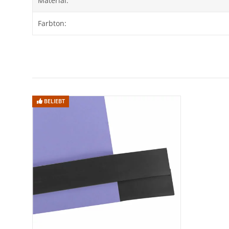
Material:
Größe Länge:
11 m
Farbton:
Gewicht:
ca. 3 kg
Pappkern-Innendurchmesser:
ca. 54 mm
Farbbeständigkeit:
Der Hintergrundkarton ist für den S
Lieferumfang
BELIEBT
1x Hintergrundkarton Thistle (1,35 x 11 m)