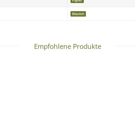
Papier
Bläulich
tudioeinsatz optimiert und bietet eine hohe Farbstabilität.
Empfohlene Produkte