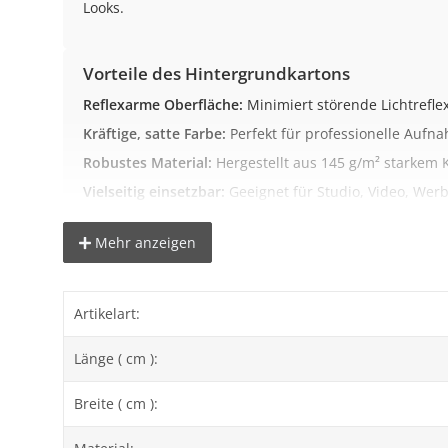
Looks.
Vorteile des Hintergrundkartons
Reflexarme Oberfläche:
Minimiert störende Lichtrefle
Kräftige, satte Farbe:
Perfekt für professionelle Aufn
Robustes Material:
Hergestellt aus 145 g/m² starkem 
Vielseitig einsetzbar:
Geeignet für Studio, Video, Werb
Integrierter Pappkern:
Erleichtert das Abrollen und di
Mehr anzeigen
Wichtige Hinweise zur Farbdarstellung
Artikelart:
Wir versuchen die Artikel bestmöglich abzubilden. Bi
Länge ( cm ):
Technische Daten
Breite ( cm ):
Material:
Hochwertiger Karton (145 g/m²)
Größe Breite:
1,35 m