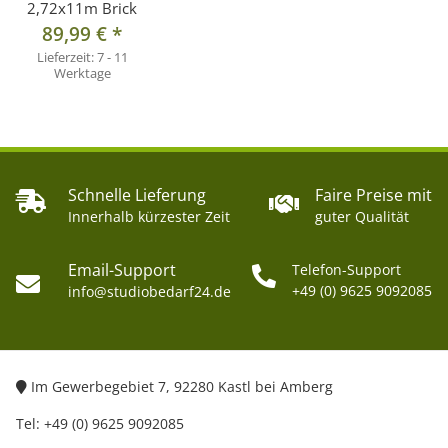
2,72x11m Brick
89,99 €
*
Lieferzeit:
7 - 11
Werktage
Schnelle Lieferung
Faire Preise mit
Innerhalb kürzester Zeit
guter Qualität
Email-Support
Telefon-Support
+49 (0) 9625 9092085
info@studiobedarf24.de
Im Gewerbegebiet 7, 92280 Kastl bei Amberg
Tel: +49 (0) 9625 9092085