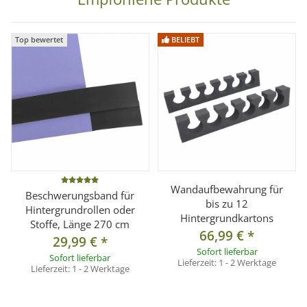
Material:
Hochwertiger Karton (145 g/m²)
Breite:
2,72 m
Top bewertet
BELIEBT
Länge:
11 m
Gewicht:
ca. 6,35 kg
Pappkern-Innendurchmesser:
ca. 54 mm
Farbbeständigkeit:
Der Hintergrundkarton ist für den
Studioeinsatz optimiert und bietet eine hohe
Farbstabilität.
Lieferumfang
Wandaufbewahrung für
Beschwerungsband für
1x Hintergrundkarton Brick (2,72 x 11 m)
bis zu 12
Hintergrundrollen oder
Hintergrundkartons
Stoffe, Länge 270 cm
66,99 €
*
29,99 €
*
Sofort lieferbar
Sofort lieferbar
Lieferzeit:
1 - 2 Werktage
Lieferzeit:
1 - 2 Werktage