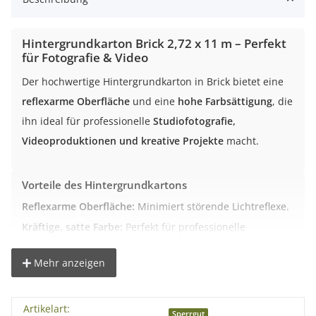
Hintergrundkarton Brick 2,72 x 11 m – Perfekt
für Fotografie & Video
Der hochwertige Hintergrundkarton in Brick bietet eine
reflexarme Oberfläche
und eine
hohe Farbsättigung
, die
ihn ideal für professionelle
Studiofotografie,
Videoproduktionen und kreative Projekte
macht.
Vorteile des Hintergrundkartons
Reflexarme Oberfläche:
Minimiert störende Lichtreflexe.
Kräftige, satte Farbe:
Perfekt für professionelle
Aufnahmen.
Robustes Material:
Hergestellt aus 145 g/m² starkem
Mehr anzeigen
Karton.
Vielseitig einsetzbar:
Geeignet für Studio, Video,
Artikelart:
Werbung und kreative Arbeiten.
Sperrgut