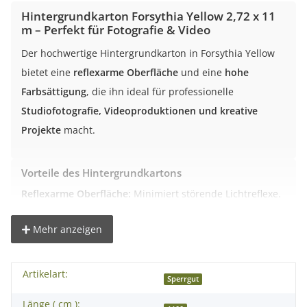
Hintergrundkarton Forsythia Yellow 2,72 x 11
m – Perfekt für Fotografie & Video
Der hochwertige Hintergrundkarton in Forsythia Yellow
bietet eine
reflexarme Oberfläche
und eine
hohe
Farbsättigung
, die ihn ideal für professionelle
Studiofotografie, Videoproduktionen und kreative
Projekte
macht.
Vorteile des Hintergrundkartons
Reflexarme Oberfläche:
Minimiert störende Lichtreflexe.
Kräftige, satte Farbe:
Perfekt für professionelle
Aufnahmen.
Mehr anzeigen
Robustes Material:
Hergestellt aus 145 g/m² starkem
Karton.
Artikelart:
Sperrgut
Vielseitig einsetzbar:
Geeignet für Studio, Video,
Werbung und kreative Arbeiten.
Länge ( cm ):