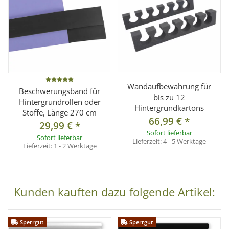
Material:
Hochwertiger Karton (145 g/m²)
Breite:
2,72 m
Länge:
11 m
Gewicht:
ca. 6,35 kg
Pappkern-Innendurchmesser:
ca. 54 mm
Farbbeständigkeit:
Der Hintergrundkarton ist für den
Wandaufbewahrung für
Studioeinsatz optimiert und bietet eine hohe
Beschwerungsband für
bis zu 12
Farbstabilität.
Hintergrundrollen oder
Hintergrundkartons
Stoffe, Länge 270 cm
66,99 €
*
29,99 €
*
Lieferumfang
Sofort lieferbar
Sofort lieferbar
Lieferzeit:
4 - 5 Werktage
1x Hintergrundkarton Forsythia Yellow (2,72 x 11 m)
Lieferzeit:
1 - 2 Werktage
Kunden kauften dazu folgende Artikel:
Sperrgut
Sperrgut