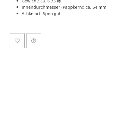
Gewicht: ca. 6,35 kg
Innendurchmesser (Pappkern): ca. 54 mm
Artikelart: Sperrgut
Load