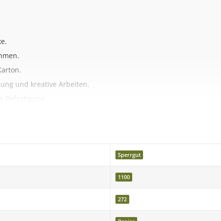
xe.
ahmen.
Karton.
ung und kreative Arbeiten.
e Befestigung.
tte beachten Sie, dass die Farben durch verschiedene Monitoreins
Sperrgut
1100
efert. Kein Versand ins Ausland oder auf deutsche Inseln. Die Liefe
272