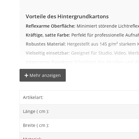
Vorteile des Hintergrundkartons
Reflexarme Oberfläche:
Minimiert störende Lichtrefle
Kräftige, satte Farbe:
Perfekt für professionelle Aufn
Robustes Material:
Hergestellt aus 145 g/m² starkem 
Vielseitig einsetzbar:
Geeignet für Studio, Video, Werb
Integrierter Pappkern:
Erleichtert das Abrollen und di
Mehr anzeigen
Wichtige Hinweise zur Farbdarstellung
Wir versuchen die Artikel bestmöglich abzubilden. Bi
Artikelart:
Länge ( cm ):
Hinweise zur Lieferung
Dieser Artikel wird
nur auf das deutsche Festland
geli
Breite ( cm ):