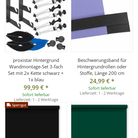
Pappkern-Innendurchmesser:
ca. 54 mm
Oberfläche:
Matt, reflexarm
Farbe:
Orange
Lieferumfang
1 × Hintergrundkarton Orange (2 × 11 m,
Sonderanfertigung)
proxistar Hintergrund
Beschwerungsband für
Wandmontage-Set 3-fach
Hintergrundrollen oder
Set mit 2x Kette schwarz +
Stoffe, Länge 200 cm
1x blau
24,99 €
*
99,99 €
*
Sofort lieferbar
Lieferzeit:
1 - 2 Werktage
Sofort lieferbar
Lieferzeit:
1 - 2 Werktage
Sperrgut