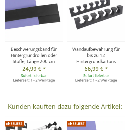
Versand auf Inseln oder ins Ausland. Die Zustellung
erfolgt per Spedition.
Nachnahme ist nicht möglich.
Wichtiger Hinweis zur Sonderanfertigung
Dieser Artikel wird
auf ein festes Maß von 2 × 11 m
angefertigt
und gilt als
Sonderanfertigung gemäß § 312g
Abs. 2 Nr. 1 BGB.
Beschwerungsband für
Wandaufbewahrung für
Ein Widerruf oder Umtausch ist nach Bestellung
Hintergrundrollen oder
bis zu 12
Stoffe, Länge 200 cm
Hintergrundkartons
ausgeschlossen.
24,99 €
*
66,99 €
*
Sofort lieferbar
Sofort lieferbar
Lieferzeit:
1 - 2 Werktage
Lieferzeit:
1 - 2 Werktage
Technische Daten
Modell:
Hintergrundkarton Orange
Material:
Hochwertiger Karton (145 g/m²)
Kunden kauften dazu folgende Artikel:
Breite:
2 m
Länge:
11 m
Gewicht:
ca. 4,5 kg
BELIEBT
BELIEBT