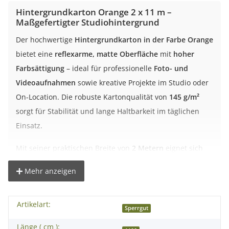
Hintergrundkarton Orange 2 x 11 m –
Maßgefertigter Studiohintergrund
Der hochwertige
Hintergrundkarton in der Farbe Orange
bietet eine
reflexarme, matte Oberfläche
mit
hoher
Farbsättigung
– ideal für professionelle
Foto- und
Videoaufnahmen
sowie kreative Projekte im Studio oder
On-Location. Die robuste Kartonqualität von
145 g/m²
sorgt für Stabilität und lange Haltbarkeit im täglichen
Einsatz.
Mit seiner praktischen Breite von
2 Metern
eignet sich
dieser Hintergrund perfekt für Porträts, kleinere Sets
Mehr anzeigen
oder Produktaufnahmen. Die Oberfläche ist farbecht,
homogen und frei von optischen Aufhellern.
Artikelart:
Sperrgut
Vorteile des Hintergrundkartons
Länge ( cm ):