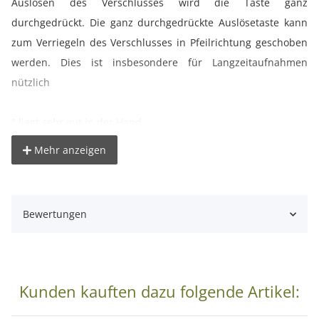
Auslösen des Verschlusses wird die Taste ganz
durchgedrückt. Die ganz durchgedrückte Auslösetaste kann
zum Verriegeln des Verschlusses in Pfeilrichtung geschoben
werden. Dies ist insbesondere für Langzeitaufnahmen
nützlich
° liegt sehr gut in der Hand
° klein und leicht
Mehr anzeigen
° Auslösen ohne Erschütterung
° ideal für Aufnahmen mit Teleskopen, Nachtaufnahmen
oder Makrofotografie
Bewertungen
° keine Batterie nötig
Technische Daten:
° Kabellänge: 90cm
Kunden kauften dazu folgende Artikel:
° Farbe: schwarz