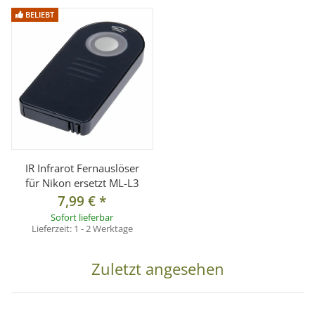
° Maße: 96x29x21,5mm
BELIEBT
° Gewicht: 54g
Passend für Kameras von z. B.
° für Coolpix A, D90, D600, D3100, D5000, D5100, D5200,
D7000, D7100, P7700
Lieferumfang:
1x Kabelfernauslöser wie MC-DC2
IR Infrarot Fernauslöser
für Nikon ersetzt ML-L3
7,99 €
*
Sofort lieferbar
Lieferzeit:
1 - 2 Werktage
Zuletzt angesehen