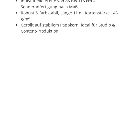
Individuelle Breite von
85 bis 115 cm
–
Sonderanfertigung nach Maß
Robust & farbstabil, Länge 11 m, Kartonstärke 145
g/m²
Gerollt auf stabilem Pappkern, ideal für Studio &
Content-Produktion