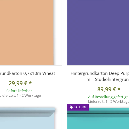
grundkarton 0,7x10m Wheat
Hintergrundkarton Deep Purp
m – Studiohintergru
29,99 €
*
89,99 €
*
Sofort lieferbar
Lieferzeit:
1 - 2 Werktage
Auf Bestellung gefertigt
Lieferzeit:
1 - 5 Werktag
SALE 9%