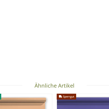
fertigt
und ist daher eine
Sonderanfertigung gemäß § 312g Abs. 2
eschlossen.
Farbe nach Auswahl
Ähnliche Artikel
Sperrgut