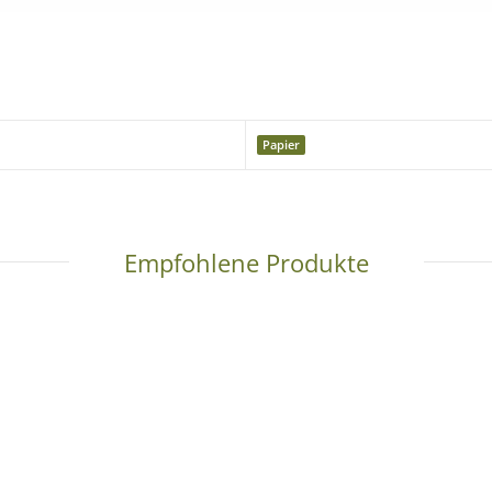
edergabe
Papier
ierung
Empfohlene Produkte
rn so realistisch wie möglich darzustellen.
Bitte beachten Sie je
ungen zum Originalton möglich sind.
n Versand auf Inseln oder ins Ausland. Die Zustellung erfolgt auss
Versandkostenübersicht.