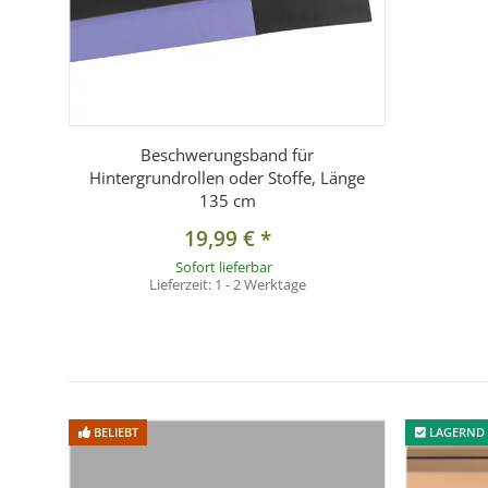
Dieser Artikel wird
nach Ihren Vorgaben individuell ge
Ein Widerruf oder Umtausch ist nach Bestellung ausg
Lieferumfang
1× Hintergrundkarton – Breite nach Wunsch × 11 m, 
Beschwerungsband für
Hintergrundrollen oder Stoffe, Länge
135 cm
19,99 €
*
Sofort lieferbar
Lieferzeit:
1 - 2 Werktage
BELIEBT
LAGERND