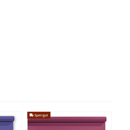
 Nr. 1 BGB
.
Sperrgut