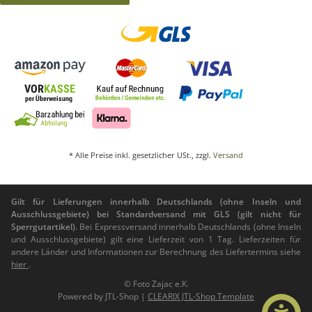
* Alle Preise inkl. gesetzlicher USt., zzgl.
Versand
Gilt für Lieferungen innerhalb Deutschlands (ohne Inseln und
Ausschlussgebiete) bei Standardversand mit GLS (gilt nicht für
Sperrgutartikel).
Bei Expressversand innerhalb Deutschlands (ohne Inseln
und Ausschlussgebiete) gilt eine Lieferzeit von 1 Tag. Lieferzeiten für
andere Länder und Informationen zur Berechnung des Liefertermins siehe
hier
.
© Foto Zajac e.K.
Powered by
JTL-Shop
|
CLEARIX JTL-Shop Template