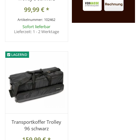
99,99 €
*
Artikelnummer:
102462
Sofort lieferbar
Lieferzeit:
1 - 2 Werktage
LAGERND
LAGERND
Transportkoffer Trolley
96 schwarz
159,99 €
*