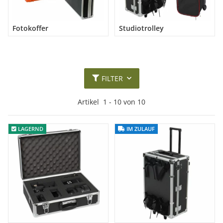
Fotokoffer
Studiotrolley
FILTER
Artikel
1
-
10
von
10
LAGERND
LAGERND
IM ZULAUF
IM ZULAUF