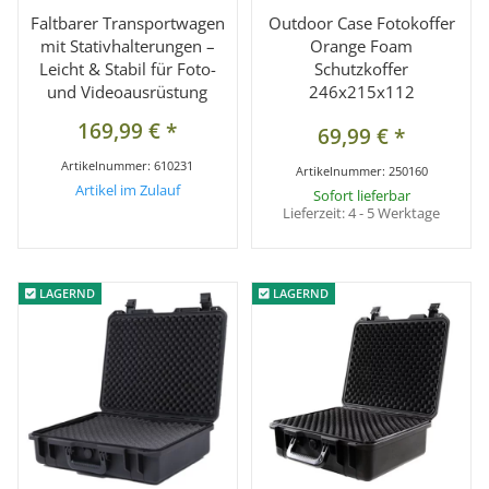
Faltbarer Transportwagen
Outdoor Case Fotokoffer
mit Stativhalterungen –
Orange Foam
Leicht & Stabil für Foto-
Schutzkoffer
und Videoausrüstung
246x215x112
169,99 €
*
69,99 €
*
Artikelnummer:
610231
Artikelnummer:
250160
Artikel im Zulauf
Sofort lieferbar
Lieferzeit:
4 - 5 Werktage
LAGERND
LAGERND
LAGERND
LAGERND