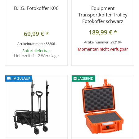
B.I.G. Fotokoffer K06
Equipment
Transportkoffer Trolley
Fotokoffer schwarz
189,99 €
*
69,99 €
*
Artikelnummer:
292104
Artikelnummer:
433806
Momentan nicht verfügbar
Sofort lieferbar
Lieferzeit:
1 - 2 Werktage
IM ZULAUF
IM ZULAUF
LAGERND
LAGERND