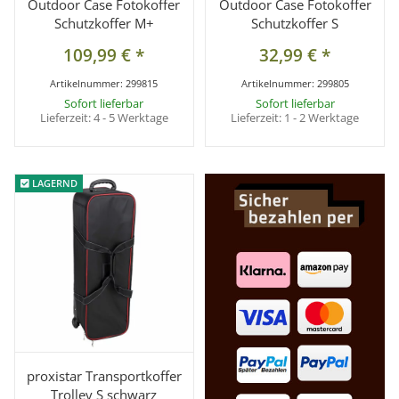
Outdoor Case Fotokoffer
Outdoor Case Fotokoffer
Schutzkoffer M+
Schutzkoffer S
109,99 €
*
32,99 €
*
Artikelnummer:
299815
Artikelnummer:
299805
Sofort lieferbar
Sofort lieferbar
Lieferzeit:
4 - 5 Werktage
Lieferzeit:
1 - 2 Werktage
LAGERND
LAGERND
proxistar Transportkoffer
Trolley S schwarz