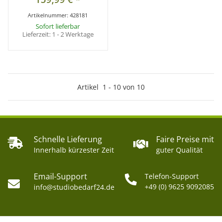
Artikelnummer:
428181
Sofort lieferbar
Lieferzeit:
1 - 2 Werktage
Artikel
1
-
10
von
10
Schnelle Lieferung
Faire Preise mit
Innerhalb kürzester Zeit
guter Qualität
Email-Support
Telefon-Support
+49 (0) 9625 9092085
info@studiobedarf24.de